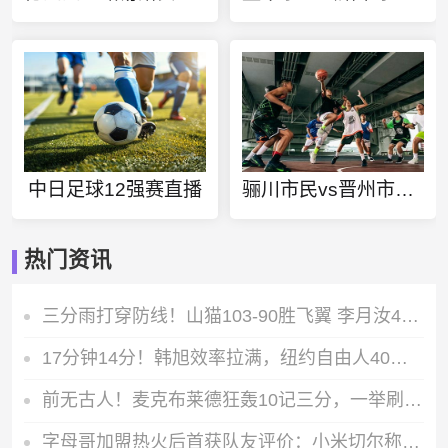
中日足球12强赛直播
骊川市民vs晋州市民直播
热门资讯
三分雨打穿防线！山猫103-90胜飞翼 李月汝4分6板佩奇空砍23+8
17分钟14分！韩旭效率拉满，纽约自由人40分大胜王牌打出赛季最强一战
前无古人！麦克布莱德狂轰10记三分，一举刷新WNBA历史单场三分纪录
字母哥加盟热火后首获队友评价：小米切尔称他是天生赢家