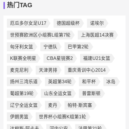
热门TAG
厄瓜多尔女足U17
德国超级杯
诺埃尔
世预赛欧洲区小组赛L组第7轮
上海医超14决赛
匈牙利女篮
宁德队
巴甲第2轮
K联赛全明星
CBA星锐赛2
福建U21女篮
麦克尼利
天津男排
重庆青训中心2014
扬州三湾乐道
英超第34轮
和平杯
冰岛
葡超第19轮
山东全运女篮
普雷斯顿
辽宁全运女篮
麦丹
帕特·斯宾塞
伊朗男篮
世界杯小组赛K组第1轮
达柳斯·阿卡夫
河内公安
法甲第21轮