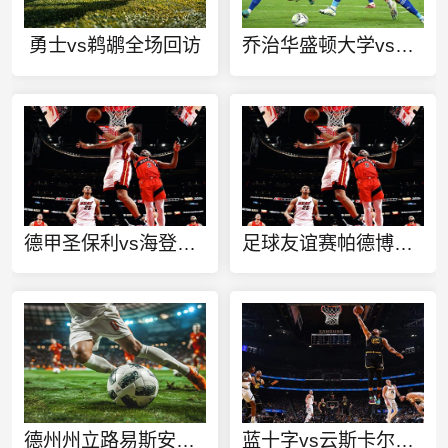
勇士vs鹈鹕全场回访
乔治华盛顿大学vs圣约瑟大学直播
德甲圣保利vs海登海姆直播
足球友谊赛帕德博恩vs艾默当踢球者直播
德州州立路易斯安那门罗大学今日赛事
蓝十字vs云斯卡尔达斯直播