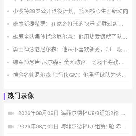
小波特28岁公开退役计划，篮网核心生涯新动向
雄鹿新援希罗：在家乡打球的快乐 远胜过纠结下一份合同
雄鹿全队集体悼念尼尔森：他用热爱铸就了队史最辉煌的时代
勇士悼念老尼尔森：他从不喜欢新秀，却一眼相中库里改变了勇士队史
绿军悼念唐·尼尔森引全网动容：比起千胜教练，他的绿军球员身份更值得铭记
悼念名帅尼尔森 独行侠GM：他重塑球队为达拉斯带来赢球文化
热门录像
2026年08月09日 海菲尔德杯U9/8组第2轮 俄罗斯Taifun VS 光明城足球俱乐部虎队U8 全场录像
2026年08月09日 海菲尔德杯U9组第1轮 赤麟fc-蓝精灵 VS 长沙飞阳少年足球队U9 全场录像