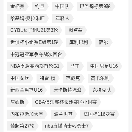
金杯赛
约旦
中国队
巴圣锦标第9轮
哈基姆·奥拉朱旺
年轻人
CYBL女子组U21第3轮
图卢兹
世俱杯小组赛E组第1轮
库利巴利
萨尔
中冠冠亚军争夺战次回合
NBA季后赛西部首轮G1
马丁
中国男足U16
中国女乒
特雷·杨
范戴克
高卡尔利
新西兰男篮U16
唐卡斯特流浪
克拉克队
詹姆斯
CBA俱乐部杯长沙赛区小组赛
内布拉斯加大学
波兰男篮
法国杯116决赛
葡超第27轮
nba直播骑士vs勇士7