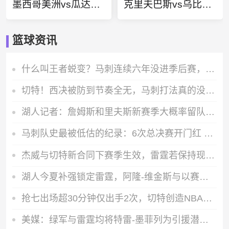
墨西哥美洲vs瓜达拉哈拉直播
克里夫巴斯vs乌比斯迪直播
篮球资讯
什么叫王者蜕变？马刺连续六年没进季后赛，如今闯进总决赛成历史第4队
切特！西决被防到节奏全无，马刺打法真的没人按常规方式能破解吗
湖人记者：詹姆斯和里夫斯新赛季大概率留队，续约里夫斯排在首位
马刺队史最被低估的纪录：6次总决赛开门红 6连胜至今没人追上
杰威与切特新合同下赛季生效，雷霆若保持现有阵容总薪资将达5亿
湖人今夏补强锁定雷霆，阿隆-维金斯与以赛亚-乔成引援重点方向
抢七出场超30分钟仅出手2次，切特创造NBA季后赛历史唯一纪录
美媒：绿军与雷霆均将特雷-墨菲列为引援潜在目标