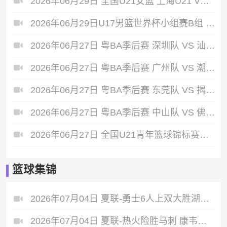
2026年06月29日 全国U21女篮 上海U21 VS 新疆天山U21 全场录像
2026年06月29日U17男篮世界杯小组赛B组 中国U17男篮 - 加拿大U17男篮 录像
2026年06月27日 粤BA季后赛 深圳队 VS 汕头队 全场录像
2026年06月27日 粤BA季后赛 广州队 VS 潮州队 全场录像
2026年06月27日 粤BA季后赛 东莞队 VS 揭阳队 全场录像
2026年06月27日 粤BA季后赛 中山队 VS 佛山队 全场录像
2026年06月27日 全国U21青年篮球锦标赛女子组第5轮 广东U21女篮 VS 上海U21 全场录像
篮球集锦
2026年07月04日 夏联-勇士6人上双大胜湖人 伦德伯格6中6砍19+5+6 卡尔19分
2026年07月04日 夏联-热火险胜马刺 康韦尔21分 李贤重首秀三分+快攻拿5分