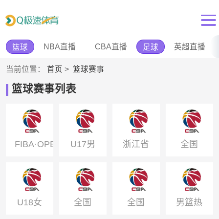
NBA直播
CBA直播
英超直播
篮球
足球
当前位置：
首页
>
篮球赛事
篮球赛事列表
FIBA·OPEN3x3
U17男
浙江省
全国
闵行站
篮世界
城市篮
U21青
杯
球联赛
年篮球
U18女
全国
全国
男篮热
赛季军