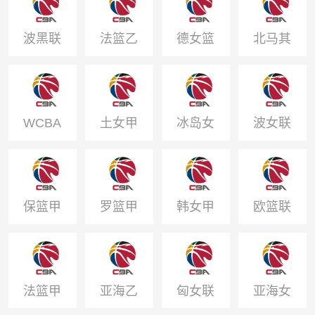
赛
波黑联
法篮乙
德女篮
北马其
超
WCBA
土女甲
冰岛女
波女联
超
保篮甲
罗篮甲
韩女甲
欧篮联
法篮甲
亚海乙
匈女联
亚海女