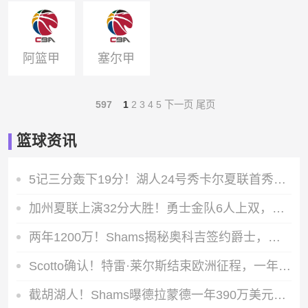
联
阿篮甲
塞尔甲
597
1
2
3
4
5
下一页
尾页
篮球资讯
5记三分轰下19分！湖人24号秀卡尔夏联首秀交出亮眼答卷
加州夏联上演32分大胜！勇士金队6人上双，伦德伯格与卡尔同砍19分成亮点
两年1200万！Shams揭秘奥科吉签约爵士，第二年还附带球队选项
Scotto确认！特雷·莱尔斯结束欧洲征程，一年合同正式加盟森林狼重返NBA
截胡湖人！Shams曝德拉蒙德一年390万美元加盟纽约尼克斯