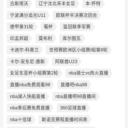
古斯塔沃
辽宁沈北禾丰女足
本-怀特
宁波满分追光U11
欧联杯半决赛次回合
德甲第31轮
葡杯
篮冠联季军赛
印孟邦超
莫布利
库尔图瓦
卡迪尔-科普兰
世预赛欧洲区小组赛I组第8轮
卡尔-安东尼·唐斯‌
阿联酋U23
女足东亚杯小组赛第2轮
nba骑士vs热火直播
直播nba免费观看98
直播吧nba98
nba湖人快船直播
nba直播吧98直播间
nba季后赛免费直播
360足球直播
nba十佳球
斯诺克赛程直播时间表