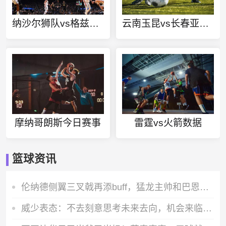
纳沙尔狮队vs格兹拉联直播
云南玉昆vs长春亚泰直播
摩纳哥朗斯今日赛事
雷霆vs火箭数据
篮球资讯
伦纳德侧翼三叉戟再添buff，猛龙主帅和巴恩斯都把防守放在第一位
威少表态：不去刻意思考未来去向，机会来临时一切顺其自然