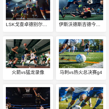
LSK戈查卓德别尔斯科今日赛事
伊斯沃德斯吉德今日赛事
火箭vs猛龙录像
马刺vs热火总决赛g4