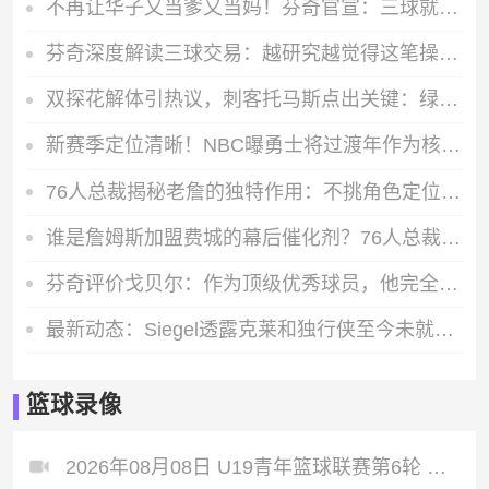
不再让华子又当爹又当妈！芬奇官宣：三球就是我们要的天才控卫
芬奇深度解读三球交易：越研究越觉得这笔操作完全合情合理
双探花解体引热议，刺客托马斯点出关键：绿军原本能把布朗离队处理得更妥当
新赛季定位清晰！NBC曝勇士将过渡年作为核心方向，阵容稳定优先于补强
76人总裁揭秘老詹的独特作用：不挑角色定位，全方位提升全队实力
谁是詹姆斯加盟费城的幕后催化剂？76人总裁点名杰伦·布朗
芬奇评价戈贝尔：作为顶级优秀球员，他完全有资格首轮入选名人堂
最新动态：Siegel透露克莱和独行侠至今未就买断事宜展开对话
篮球录像
2026年08月08日 U19青年篮球联赛第6轮 龙狮青年U19 VS 浙江广厦U19 全场录像