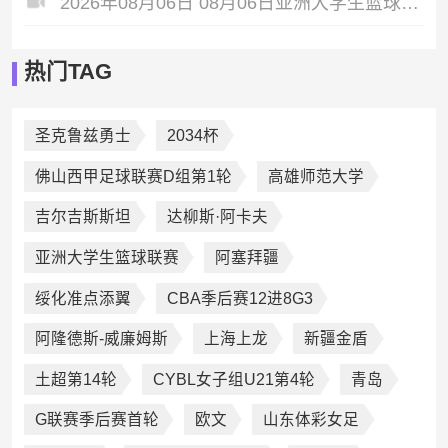
2026年08月06日 08月06日亚洲大学生篮球联赛8强赛 延世大学 67 - 72 政治大学 集锦
热门TAG
圣克鲁兹勇士
2034杯
佛山西甲足球联赛D组第1轮
高雄师范大学
吉尔吉斯斯坦
‌达柳斯·阿卡夫
亚洲大学生篮球联赛
阿塞拜疆
绥化准点添翼
CBA季后赛12进8G3
阿隆德斯-威廉姆斯
上海上龙
新疆金盾
土超第14轮
CYBL女子组U21第4轮
青岛
G联赛季后赛首轮
欧文
山东体彩女足