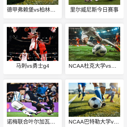
德甲弗赖堡vs柏林联合直播
里尔威尼斯今日赛事
马刺vs勇士g4
NCAA杜克大学vs佛罗里达州立大学直播
诺梅联合叶尔加瓦今日赛事
NCAA巴特勒大学vs康涅狄格大学直播