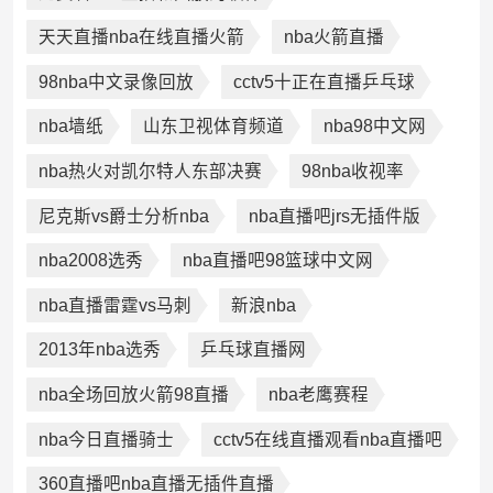
天天直播nba在线直播火箭
nba火箭直播
98nba中文录像回放
cctv5十正在直播乒乓球
nba墙纸
山东卫视体育频道
nba98中文网
nba热火对凯尔特人东部决赛
98nba收视率
尼克斯vs爵士分析nba
nba直播吧jrs无插件版
nba2008选秀
nba直播吧98篮球中文网
nba直播雷霆vs马刺
新浪nba
2013年nba选秀
乒乓球直播网
nba全场回放火箭98直播
nba老鹰赛程
nba今日直播骑士
cctv5在线直播观看nba直播吧
360直播吧nba直播无插件直播