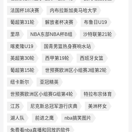
法国杯18决赛
内布拉斯加奥马哈大学
葡超第31轮
解放者杯决赛
布鲁日U19
里昂
NBA东部NBA杯B组
沙特联第21轮
喀麦隆U19
国青男篮热身赛响水站
英超第30轮
西甲第19轮
西班牙女篮
葡超第15轮
世预赛欧洲区小组赛J组第2轮
纽卡斯尔
亚冠精英
世预赛欧洲区小组赛G组第4轮
特拉布宗体育
江苏
尼克斯总冠军游行庆典
美洲杯女
湖人队
前进之鹰
nba搞笑图片
免费看nba直播和回放的软件