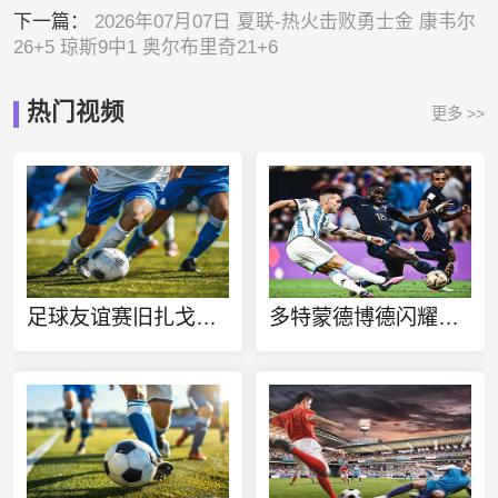
下一篇：
2026年07月07日 夏联-热火击败勇士金 康韦尔
26+5 琼斯9中1 奥尔布里奇21+6
热门视频
更多 >>
足球友谊赛旧扎戈拉贝罗vs利夫斯基克鲁莫夫格勒直播
多特蒙德博德闪耀今日赛事