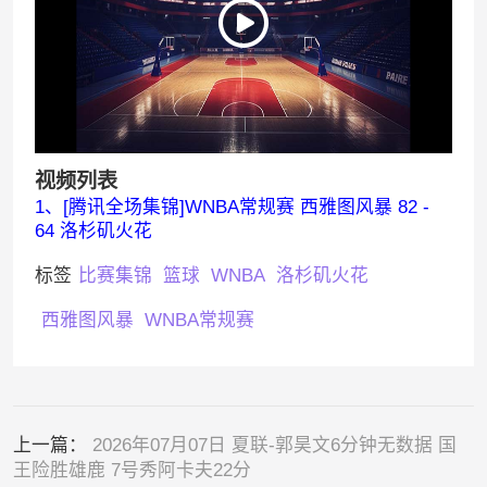
视频列表
1、[腾讯全场集锦]WNBA常规赛 西雅图风暴 82 -
64 洛杉矶火花
标签
比赛集锦
篮球
WNBA
洛杉矶火花
西雅图风暴
WNBA常规赛
上一篇：
2026年07月07日 夏联-郭昊文6分钟无数据 国
王险胜雄鹿 7号秀阿卡夫22分