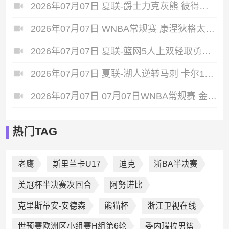
2026年07月07日 夏联-爵士力克灰熊 彼得森25+12 布泽尔18+7 科沃德23分
2026年07月07日 WNBA常规赛 康涅狄格太阳 90 - 89 明尼苏达山猫 全场集锦
2026年07月07日 夏联-篮网5人上双轻取勇士蓝 杰明23+8+5 6号秀布朗10+4
2026年07月07日 夏联-湖人逆转马刺 卡尔13分钟5分 贾科比·吉莱斯皮19分6助
2026年07月07日 07月07日WNBA常规赛 金州女武神62-49华盛顿神秘人 全场集锦
热门TAG
老鹰
斯里兰卡U17
迪克
浙BA半决赛
美冠杯半决赛次回合
阿努诺比
克里斯蒂安-安德森
熊猫杯
浙江卫视在线
世预赛欧洲区小组赛H组第6轮
委内瑞拉男篮