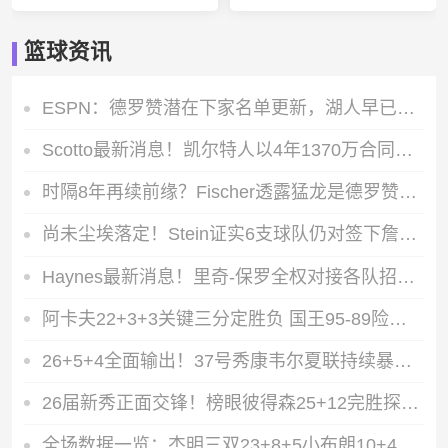
篮球资讯
ESPN：德罗赞潜在下家名单更新，湖人早已不在其中
Scotto最新消息！凯尔特人以4年1370万合同成功留下侧翼悍将小哈珀
时隔8年再续前缘？Fischer透露猛龙是德罗赞的潜在选择下家之一
尚未尘埃落定！Stein证实6支球队仍对签下詹姆斯抱有十足信心
Haynes最新消息！里奇-保罗全权对接各队招募，詹姆斯最终拍板定去向
阿卡夫22+3+3关键三分定胜负 国王95-89险胜雄鹿拿下夏联3连胜
26+5+4全面输出！37号秀康韦尔夏联持续暴走，热火大胜勇士金队
26届新秀正面交锋！榜眼彼得森25+12完胜探花 爵士稳稳拿下灰熊
全场数据一览：杰明三双23+8+5小布朗10+4 篮网大胜勇士蓝队收官