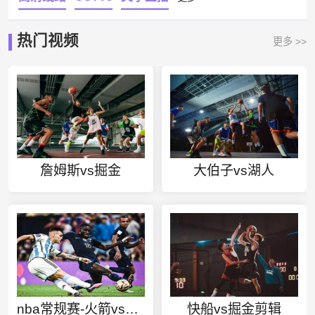
热门视频
更多 >>
詹姆斯vs掘金
大伯子vs湖人
nba常规赛-火箭vs鹈鹕
快船vs掘金剪辑