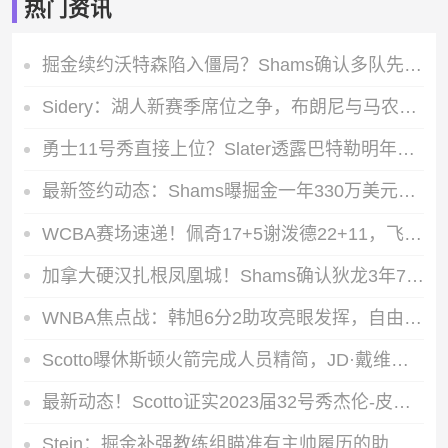
热门资讯
掘金续约沃特森陷入僵局？Shams确认多队先签后换谈判仍在进行
Sidery：湖人新赛季席位之争，布朗尼与马农的最后一个轮换名额对决
勇士11号秀直接上位？Slater透露巴特勒明年2月复出，伦德伯格获重点培养
最新签约动态：Shams曝掘金一年330万美元拿下前马刺后卫朗尼-沃克
WCBA赛场速递！佩奇17+5谢泼德22+11，飞翼末节发力失误遭神秘人逆转
加拿大硬汉扎根凤凰城！Shams确认狄龙3年7300万提前续约太阳，铁血风格成队标
WNBA焦点战：韩旭6分2助攻亮眼发挥，自由人主场凭借斯图尔特28+8击败风暴
Scotto曝休斯顿火箭完成人员精简，JD·戴维森已不在阵中
最新动态！Scotto证实2023届32号秀杰伦-皮克特加盟快船，合同类型为双向合同
Stein：掘金补强教练组瞄准有主帅履历的助教，乔尔格成最终人选