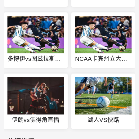
多博伊vs图兹拉斯洛博达直播
NCAA卡宾州立大学vs拉德福德大学直播
伊朗vs佛得角直播
湖人VS快路