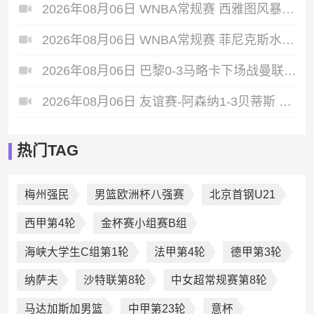
2026年08月06日 WNBA常规赛 西雅图风暴 86 - 92 纽约自由人 全场集锦
2026年08月06日 WNBA常规赛 菲尼克斯水星 82 - 96 亚特兰大梦想 全场集锦
2026年08月06日 巴黎0-3马略卡下场战曼联 巴黎全场控球近6成+8射3正未果
2026年08月06日 友谊赛-阿森纳1-3贝蒂斯 因卡皮耶破门难救主 福纳尔斯1射2传
热门TAG
梅州强民
男篮欧洲杯八强赛
北京首钢U21
西甲第4轮
金杯赛小组赛B组
海峡大学生C组第1轮
法甲第4轮
德甲第3轮
纳萨夫
沙特联第8轮
中女超常规赛第8轮
马达加斯加男篮
中甲第23轮
意杯