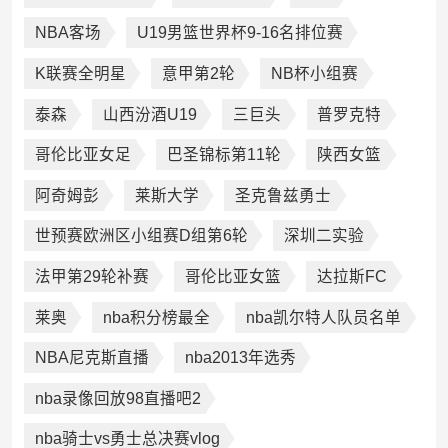
NBA客场
U19男篮世界杯9-16名排位赛
K联赛全明星
意甲第2轮
NB杯小组赛
泰森
山西汾酒U19
三巨头
普罗克特
哥伦比亚女足
巴圣锦标第11轮
陕西女篮
阿奇姆彭
莱斯大学
圣克鲁兹勇士
世预赛欧洲区小组赛D组第6轮
深圳二实验
法甲第29轮补赛
哥伦比亚女篮
达拉斯FC
莱奥
nba积分榜最全
nba凯尔特人队员名单
NBA尼克斯直播
nba2013年选秀
nba录像回放98直播吧2
nba骑士vs勇士总决赛vlog