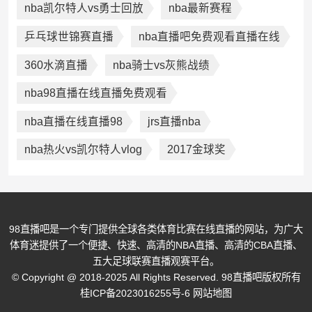
nba凯尔特人vs勇士回放
nba最新赛程
乒乓球世锦赛直播
nba直播吧免费观看直播在线
360水滴直播
nba骑士vs灰熊战绩
nba98直播在线直播免费观看
nba直播在线直播98
jrs直播nba
nba热火vs凯尔特人vlog
2017金球奖
98直播吧是一个专门提供全球各类体育比赛在线直播的网站，为广大
体育迷提供了一个便捷、快速、高清的NBA直播、高清的CBA直播、
五大足球联赛直播观赛平台。
© Copyright @ 2018-2025 All Rights Reserved. 98直播吧版权所有
桂ICP备2023016255号-6
网站地图