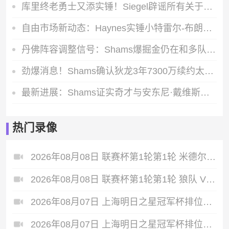
库里终老勇士又添实锤！Siegel辟谣所有关于他的交易消息全是虚构
自由市场新动态：Haynes实锤小特雷尔-布朗正式签约爵士
丹佛阵容调整信号：Shams爆掘金仍在和多队推进沃特森先签后换谈判
劲爆消息！Shams确认狄龙3年7300万续约太阳 铁血侧翼长留凤凰城
最新进展：Shams证实奇才与安东尼·戴维斯暂时搁置续约相关沟通
热门录像
2026年08月08日 联赛杯第1轮第1轮 米德尔斯堡 VS 雷克瑟姆 全场录像
2026年08月08日 联赛杯第1轮第1轮 狼队 VS 维尔港 全场录像
2026年08月07日 上海明日之星冠军杯排位赛 葡萄牙体育U17 VS 拜耳04勒沃库森U17 全场录像
2026年08月07日 上海明日之星冠军杯排位赛 毕尔巴鄂竞技U17 VS 热刺U17 全场录像