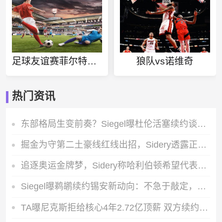
足球友谊赛菲尔特青年队vs印戈斯塔德青年队直播
狼队vs诺维奇
热门资讯
东部格局生变前奏？Siegel曝杜伦活塞续约谈判暂停 预计9月前出结果
掘金为守第二土豪线红线出招，Sidery透露正积极兜售纳吉
追逐奥运金牌梦，Sidery称哈利伯顿希望代表美国队出征2028洛杉矶奥运
Siegel曝鹈鹕续约锡安新动向：不急于敲定，他需要用健康表现赢得新合同
TA曝尼克斯拒给核心4年2.72亿顶薪 双方续约谈判陷入僵局