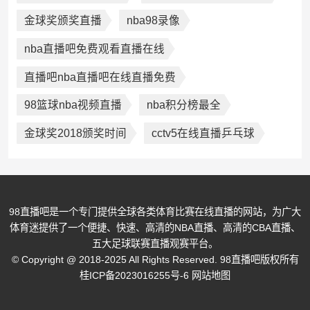
金球奖颁奖直播
nba98录像
nba直播吧免费观看直播在线
直播吧nba直播吧在线直播免费
98篮球nba视频直播
nba积分榜最全
金球奖2018颁奖时间
cctv5在线直播乒乓球
98直播吧是一个专门提供全球各类体育比赛在线直播的网站，为广大
体育迷提供了一个便捷、快速、高清的NBA直播、高清的CBA直播、
五大足球联赛直播观赛平台。
© Copyright @ 2018-2025 All Rights Reserved. 98直播吧版权所有
桂ICP备2023016255号-6
网站地图