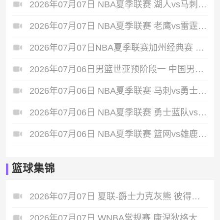
2026年07月07日 NBA夏季联赛 湖人vs马刺 全场录像回放
2026年07月07日 NBA夏季联赛 老鹰vs雷霆 全场录像回放
2026年07月07日NBA夏季联赛加州经典赛 热火 - 勇士 全场录像
2026年07月06日男篮世亚预阶段一 中国男篮 - 中国台北男篮 全场录像
2026年07月06日 NBA夏季联赛 马刺vs勇士金队 全场录像回放
2026年07月06日 NBA夏季联赛 勇士蓝队vs国王 全场录像回放
2026年07月06日 NBA夏季联赛 篮网vs雄鹿 全场录像回放
篮球集锦
2026年07月07日 夏联-爵士力克灰熊 彼得森25+12 布泽尔18+7 科沃德23分
2026年07月07日 WNBA常规赛 康涅狄格太阳 90 - 89 明尼苏达山猫 全场集锦