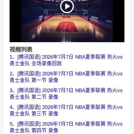
视频列表
1、[腾讯国语] 2026年7月7日 NBA夏季联赛 热火vs
勇士金队 全场录像回放
2、[腾讯国语] 2026年7月7日 NBA夏季联赛 热火vs
勇士金队 第一节 录像
3、[腾讯国语] 2026年7月7日 NBA夏季联赛 热火vs
勇士金队 第二节 录像
4、[腾讯国语] 2026年7月7日 NBA夏季联赛 热火vs
勇士金队 第三节 录像
5、[腾讯国语] 2026年7月7日 NBA夏季联赛 热火vs
勇士金队 第四节 录像