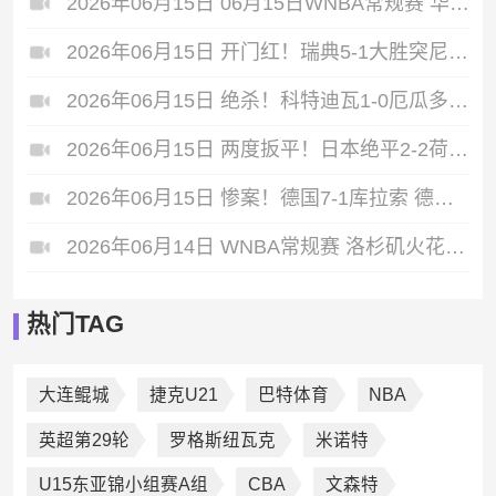
2026年06月15日 06月15日WNBA常规赛 华盛顿神秘人64-86纽约自由人 全场集锦
2026年06月15日 开门红！瑞典5-1大胜突尼斯 约克雷斯传射伊萨克1射2传阿亚里双响
2026年06月15日 绝杀！科特迪瓦1-0厄瓜多尔 阿玛德制胜辛戈助攻 两队4中门框
2026年06月15日 两度扳平！日本绝平2-2荷兰 镰田大地被动破门范戴克世界杯首球
2026年06月15日 惨案！德国7-1库拉索 德国6人破门哈弗茨双响翁达夫替补1射2传
2026年06月14日 WNBA常规赛 洛杉矶火花 111 - 102 菲尼克斯水星 全场集锦
热门TAG
大连鲲城
捷克U21
巴特体育
NBA
英超第29轮
罗格斯纽瓦克
米诺特
U15东亚锦小组赛A组
CBA
文森特