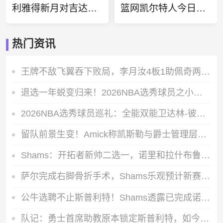
利雅得新月对吉达国民直播
篮网凯尔特人今日赛事
热门资讯
王牌不敌飞翼吞下败局，李月汝4板1助佩奇两双数据带队轻松取胜
退选一年蜕变归来！2026NBA选秀球员之小拉巴伦-菲隆实力解析
2026NBA选秀球员巡礼：全能双能卫达林-彼得森能成为下一个科比吗
留队前景生变！Amick称凯斯勒与爵士管理层存在核心分歧
Shams：开拓者新帅二选一，诺里和拉什布鲁克成最终候选人
萨尔完成右脚骨折手术，Shams乐观预计新赛季开打前就能完全康复
公牛选聘不止斯普利特！Shams透露已完成诺里等三位森林狼助教面试
队记：勇士首席助教原本锁定斯普利特，如今威利-格林成热门候选人