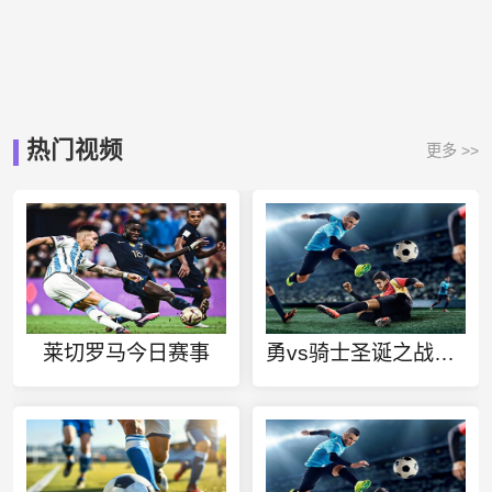
热门视频
更多 >>
莱切罗马今日赛事
勇vs骑士圣诞之战录像