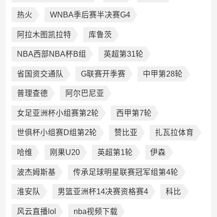
热火
WNBA季后赛半决赛G4
阿拉木图凯拉特
库鲁茨
NBA西部NBA杯B组
英超第31轮
省国资交通队
G联赛开季赛
中甲第28轮
普理查德
阿尔巴尼亚
女足亚洲杯小组赛第2轮
西甲第7轮
世俱杯小组赛D组第2轮
赞比亚
扎瓦拉体育
哈维
刚果U20
英超第1轮
伊森
波杰姆斯基
传承足球明星联赛冠军组第4轮
淮安队
男篮亚洲杯14决赛资格赛4
科比
风云直播lol
nba视频下载