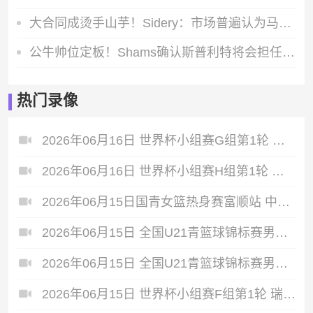
大合同成烫手山芋！Sidery：市场普遍认为马刺送走福克斯需搭三首轮
公牛帅位定板！Shams确认斯普利特将会担任芝加哥公牛新一任主教练
热门录像
2026年06月16日 世界杯小组赛G组第1轮 比利时vs埃及 全场录像
2026年06月16日 世界杯小组赛H组第1轮 西班牙vs佛得角 全场录像
2026年06月15日国青女篮热身赛富顺站 中国U17女篮 - 伏伊伏丁那女篮 全场录像
2026年06月15日 全国U21青篮球锦标赛男子组 新疆广汇U21 VS 南京同曦U21 全场录像
2026年06月15日 全国U21青篮球锦标赛男子组 浙江广厦U21 VS 北控青年U21 全场录像
2026年06月15日 世界杯小组赛F组第1轮 瑞典vs突尼斯 全场录像