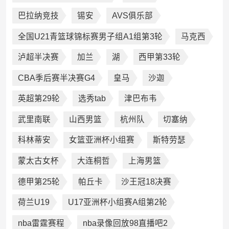
巴拉纳竞技
锡安
AVS俱乐部
全国U21青篮球锦标赛男子组A1组第3轮
马克西
泸超半决赛
加兰
湖
西甲第33轮
CBA季后赛半决赛G4
皇马
沙迦
英超第29轮
选秀tab
津巴布韦
武里南联
山西男篮
杭州队
切塞纳
科林蒂安
女篮亚洲杯小组赛
斯特劳瑟
蒙太古女杯
大连桐哲
上海男篮
德甲第25轮
帕丘卡
沙王冠18决赛
荷兰U19
U17亚洲杯小组赛A组第2轮
nba雷霆赛程
nba录像回放98直播吧2