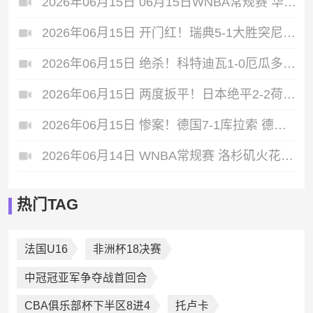
2026年06月15日 06月15日WNBA常规赛 华盛顿神秘人64-86纽约自由人 全场集锦
2026年06月15日 开门红！瑞典5-1大胜突尼斯 约克雷斯传射伊萨克1射2传阿亚里双响
2026年06月15日 绝杀！科特迪瓦1-0厄瓜多尔 阿玛德制胜辛戈助攻 两队4中门框
2026年06月15日 两度扳平！日本绝平2-2荷兰 镰田大地被动破门范戴克世界杯首球
2026年06月15日 惨案！德国7-1库拉索 德国6人破门哈弗茨双响翁达夫替补1射2传
2026年06月14日 WNBA常规赛 洛杉矶火花 111 - 102 菲尼克斯水星 全场集锦
热门TAG
法国U16
非洲杯18决赛
中冠冠亚军争夺战首回合
CBA俱乐部杯下半区8进4
托卢卡