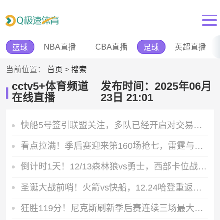
NBA直播
CBA直播
英超直播
篮球
足球
当前位置：
首页
>
搜索
cctv5+体育频道
发布时间：2025年06月
在线直播
23日 21:01
快船5号签引联盟关注，多队已经开启对交易可能性的积极试探
看点拉满！季后赛迎来第160场抢七，雷霆与马刺迎本赛季第12次交锋
倒计时1天！12/13森林狼vs勇士，西部卡位战一触即发
圣诞大战前哨！火箭vs快船，12.24哈登重返休斯顿能否复仇
狂胜119分！尼克斯刷新季后赛连续三场最大分差历史纪录