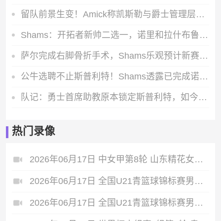
留队前景生变！Amick称凯斯勒与爵士管理层存在核心分歧
Shams：开拓者新帅二选一，诺里和拉什布鲁克成最终候选人
萨尔完成右脚骨折手术，Shams乐观预计新赛季开打前就能完全康复
公牛选聘不止斯普利特！Shams透露已完成诺里等三位森林狼助教面试
队记：勇士首席助教原本锁定斯普利特，如今威利-格林成热门候选人
热门录像
2026年06月17日 中女甲第8轮 山东精花女足 VS 青岛西海岸女足 全场录像
2026年06月17日 全国U21青篮球锦标赛男子组 南京同曦U21 VS 山东山高U21 全场录像
2026年06月17日 全国U21青篮球锦标赛男子组 苏科雄狮U21 VS 北控青年U21 全场录像