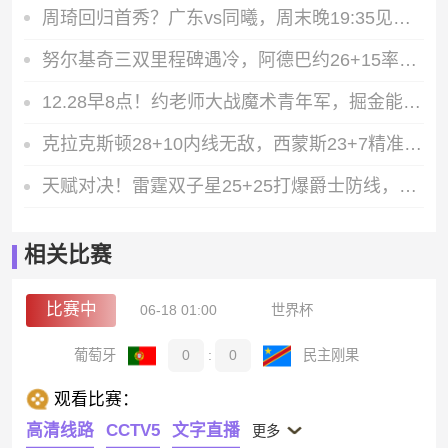
周琦回归首秀？广东vs同曦，周末晚19:35见证王者归来
努尔基奇三双里程碑遇冷，阿德巴约26+15率热火33分大胜爵士
12.28早8点！约老师大战魔术青年军，掘金能否止连败
克拉克斯顿28+10内线无敌，西蒙斯23+7精准制导，篮网力擒公牛
天赋对决！雷霆双子星25+25打爆爵士防线，霍姆格伦制霸内线
相关比赛
比赛中
06-18 01:00
世界杯
葡萄牙
0
:
0
民主刚果
观看比赛：
高清线路
CCTV5
文字直播
更多