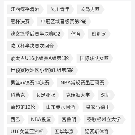
江西鲸裕清酒
吴川青年
关岛男篮
意杯决赛
中冠区域晋级赛第2轮
澳女篮季后赛半决赛G2
体育
班凯罗
欧联杯半决赛次回合
蒙太古U16小组赛A组第1轮
国际联队女篮
世预赛欧洲区小组赛L组第5轮
男篮非锦赛14决赛
NBA常规赛墨西哥赛
科勒克
女足亚冠
克瑞顿大学
深圳
葡超第12轮
山东赤水河酒
皇家马德里
西乙
NBA投篮
宫鲁明
密歇根州立大学
U16女篮亚洲杯
五华华京
锡瓦斯体育