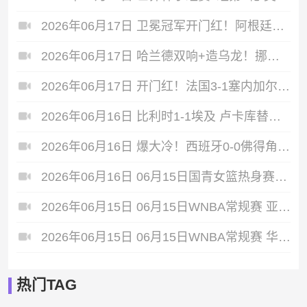
2026年06月17日 卫冕冠军开门红！阿根廷3-0阿尔及利亚 梅西里程碑夜戴帽+世界波
2026年06月17日 哈兰德双响+造乌龙！挪威4-1伊拉克取开门红 亚足联球队本届首败
2026年06月17日 开门红！法国3-1塞内加尔 姆巴佩双响成法国队史射手王奥利塞助攻
2026年06月16日 比利时1-1埃及 卢卡库替补22秒造乌龙，阿舒尔建功德布劳内中柱
2026年06月16日 爆大冷！西班牙0-0佛得角 18岁亚马尔首秀40岁门将沃齐尼亚神表现
2026年06月16日 06月15日国青女篮热身赛富顺站 中国U17女篮 76 - 62 伏伊伏丁那女篮 全场集锦
2026年06月15日 06月15日WNBA常规赛 亚特兰大梦想102-77多伦多节奏 全场集锦
2026年06月15日 06月15日WNBA常规赛 华盛顿神秘人64-86纽约自由人 全场集锦
热门TAG