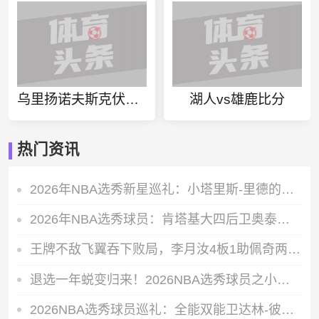
乌里扬诺夫斯克伏尔加列宁格勒达今日赛事
湖人vs雄鹿比分
热门资讯
2026年NBA选秀新星巡礼：小塔里斯-里德的赛场成长轨迹全解析
2026年NBA选秀球员：肯塔基大四后卫奥泰加-奥韦的即战力价值解析
王牌不敌飞翼吞下败局，李月汝4板1助佩奇两双数据带队轻松取胜
退选一年蜕变归来！2026NBA选秀球员之小拉巴伦-菲隆实力解析
2026NBA选秀球员巡礼：全能双能卫达林-彼得森能成为下一个科比吗