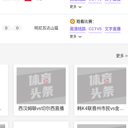
更多
观看比赛：
0
0
明尼苏达山猫
:
高清线路
CCTV5
文字直播
更多
更多 >
大连英博直播
西汉姆联vs切尔西直播
韩K4联晋州市民vs金川人力直播