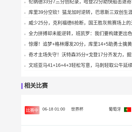
伦纳德33分7三分创纪录，哈登22分助快船击退
库里39分空砍！猛龙加时逆转，巴恩斯三双创生
威少25分，克利福德6抢断，国王胜灰熊赛场上的
全力拼搏却未能逆转，班凯罗：我们要构建更出
惊爆！追梦+格林爆发20分，库里14+5助勇士擒
奇才主场失守！沃特森35分+戈登17分齐发力，
文班亚马41+16+4+3轻松写意，马刺轻取公牛延
相关比赛
06-18 01:00
世界杯
葡萄牙
比赛中