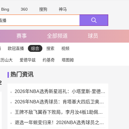
Bing
360
搜狗
神马
赛事
全部频道
球员
播
欧冠直播
综合
搜索
视频
亚历山大
爱德华兹
约基奇
塔图姆
热门资讯
2
2026年NBA选秀新星巡礼：小塔里斯-里德的赛场成长轨迹全解析
2026年NBA选秀球员：肯塔基大四后卫奥泰加-奥韦的即战力价值解析
王牌不敌飞翼吞下败局，李月汝4板1助佩奇两双数据带队轻松取胜
退选一年蜕变归来！2026NBA选秀球员之小拉巴伦-菲隆实力解析