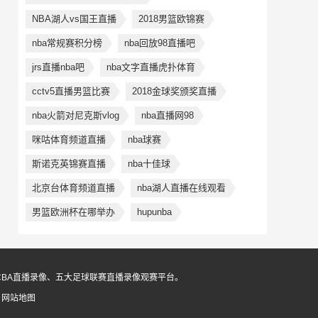
NBA湖人vs国王直播
2018男篮欧锦赛
nba常规赛积分榜
nba回放98直播吧
jrs直播nba吧
nba文字直播虎扑体育
cctv5直播男篮比赛
2018金球奖颁奖直播
nba火箭对尼克斯vlog
nba直播网98
咪咕体育频道直播
nba球赛
斯诺克英锦赛直播
nba十佳球
北京台体育频道直播
nba湖人直播在线观看
男篮欧洲杯在哪举办
hupunba
CBA直播录像、五大足球联赛直播录像观赛平台。
6
网站地图