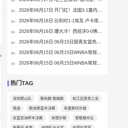
2026年06月17日 开门红！法国3-1塞内加尔 姆巴佩双响成法国队史射手王奥利塞助攻
2026年06月16日 比利时1-1埃及 卢卡库替补22秒造乌龙，阿舒尔建功德布劳内中柱
2026年06月16日 爆大冷！西班牙0-0佛得角 18岁亚马尔首秀40岁门将沃齐尼亚神表现
2026年06月16日 06月15日国青女篮热身赛富顺站 中国U17女篮 76 - 62 伏伊伏丁那女篮 全场集锦
2026年06月15日 06月15日WNBA常规赛 亚特兰大梦想102-77多伦多节奏 全场集锦
>
2026年06月15日 06月15日WNBA常规赛 华盛顿神秘人64-86纽约自由人 全场集锦
热门TAG
深圳密山队
勒布朗·詹姆斯
松江区医务工会
‌埃迪
欧洲男篮半决赛
布里斯托尔城
女篮亚洲杯半决赛
米德尔顿
密歇根州立
斯蒂芬·库里
中国矿业大学
安哥拉男篮