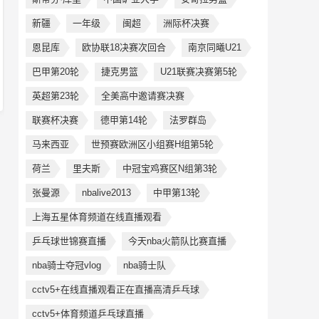
新疆
一年级
闽超
洲际杯决赛
恩昆库
欧协联18决赛次回合
南京同曦U21
巴甲第20轮
捷克男篮
U21联赛决赛第5轮
英超第23轮
全美高中邀请赛决赛
联赛杯决赛
德甲第14轮
法罗群岛
马来西亚
世预赛欧洲区小组赛H组第5轮
荷兰
里夫斯
中冠宝鸡赛区N组第3轮
张曼源
nbalive2013
中甲第13轮
上海五星体育频道在线直播观看
乒乓球世锦赛直播
今天nba火箭队比赛直播
nba骑士夺冠vlog
nba骑士队
cctv5+在线直播观看正在直播高清乒乓球
cctv5+体育频道乒乓球直播