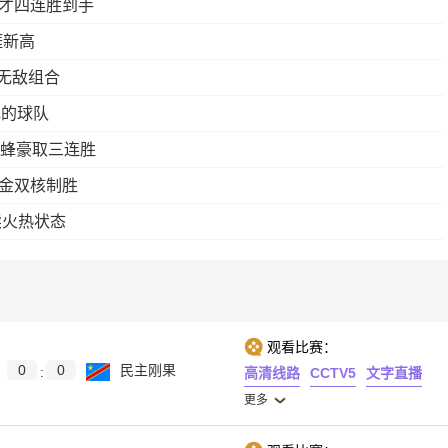
奇才四连胜到手
涯新高
无敌组合
色的球队
黄蜂豪取三连胜
掘金双核制胜
续火热状态
观看比赛：
0
0
民主刚果
:
高清线路
CCTV5
文字直播
更多