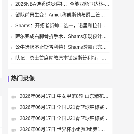
2026NBA选秀球员巡礼：全能双能卫达林-彼得森能成为下一个科比吗
留队前景生变！Amick称凯斯勒与爵士管理层存在核心分歧
Shams：开拓者新帅二选一，诺里和拉什布鲁克成最终候选人
萨尔完成右脚骨折手术，Shams乐观预计新赛季开打前就能完全康复
公牛选聘不止斯普利特！Shams透露已完成诺里等三位森林狼助教面试
队记：勇士首席助教原本锁定斯普利特，如今威利-格林成热门候选人
热门录像
2026年06月17日 中女甲第8轮 山东精花女足 VS 青岛西海岸女足 全场录像
2026年06月17日 全国U21青篮球锦标赛男子组 南京同曦U21 VS 山东山高U21 全场录像
2026年06月17日 全国U21青篮球锦标赛男子组 苏科雄狮U21 VS 北控青年U21 全场录像
2026年06月17日 世界杯小组赛J组第1轮 奥地利vs约旦 全场录像