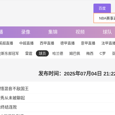
百度
播
录像
集锦
视频
球队
英超直播
中超直播
西甲直播
德甲直播
意甲直播
法甲直
克斯东部冠军
雷霆
球员
哈兰德
姆巴佩
梅西
C罗
发布时间：2025年07月04日 21:2
可惜混音不敌国王
新秀从未被聊起
鹿终结连败