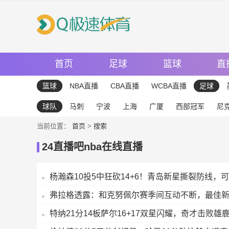
首页
足球
篮球
直
篮球
NBA直播
CBA直播
WCBA直播
足球
球队
马刺
宁波
上海
广厦
西部冠军
尼
当前位置：
首页
>
搜索
24直播吧nba在线直播
杨瀚森10投5中狂砍14+6！青岛新星撕裂防线，
弗拉格透露：和克努佩尔赛季间互动不断，最佳
特纳21分14板萨尔16+17双星闪耀，奇才击败雄