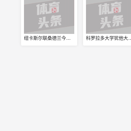
纽卡斯尔联桑德兰今日赛事
科罗拉多大学犹他