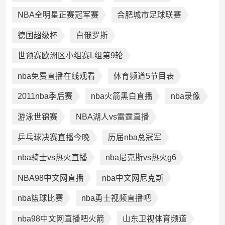
NBA全明星正赛冠军赛
合肥城市足球联赛
德国超级杯
白俄罗斯
世预赛欧洲区小组赛L组第9轮
nba免费直播在线观看
体育频道5节目表
2011nba季后赛
nba火箭黑白直播
nba录像
游泳世锦赛
NBA湖人vs雷霆直播
乒乓球决赛直播今晚
历届nba总冠军
nba骑士vs热火直播
nba尼克斯vs热火g6
NBA98中文网直播
nba中文网尼克斯
nba篮球比赛
nba勇士视频直播吧
nba98中文网直播吧火箭
山东卫视体育频道