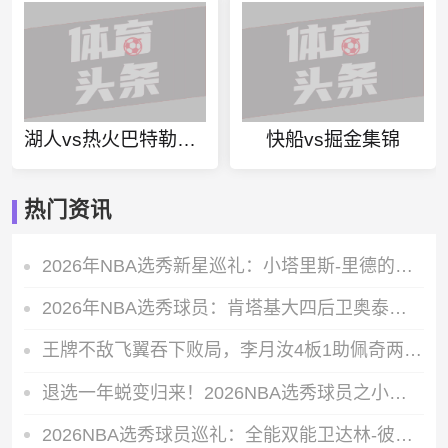
湖人vs热火巴特勒集锦
快船vs掘金集锦
热门资讯
2026年NBA选秀新星巡礼：小塔里斯-里德的赛场成长轨迹全解析
2026年NBA选秀球员：肯塔基大四后卫奥泰加-奥韦的即战力价值解析
王牌不敌飞翼吞下败局，李月汝4板1助佩奇两双数据带队轻松取胜
退选一年蜕变归来！2026NBA选秀球员之小拉巴伦-菲隆实力解析
2026NBA选秀球员巡礼：全能双能卫达林-彼得森能成为下一个科比吗