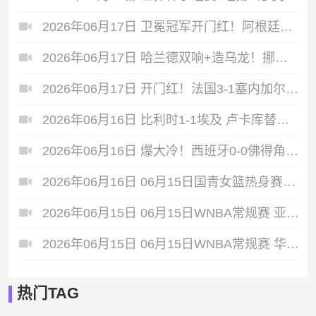
2026年06月17日 卫冕冠军开门红！阿根廷3-0阿尔及利亚 梅西里程碑夜戴帽+世界波
2026年06月17日 哈兰德双响+造乌龙！挪威4-1伊拉克取开门红 亚足联球队本届首败
2026年06月17日 开门红！法国3-1塞内加尔 姆巴佩双响成法国队史射手王奥利塞助攻
2026年06月16日 比利时1-1埃及 卢卡库替补22秒造乌龙，阿舒尔建功德布劳内中柱
2026年06月16日 爆大冷！西班牙0-0佛得角 18岁亚马尔首秀40岁门将沃齐尼亚神表现
2026年06月16日 06月15日国青女篮热身赛富顺站 中国U17女篮 76 - 62 伏伊伏丁那女篮 全场集锦
2026年06月15日 06月15日WNBA常规赛 亚特兰大梦想102-77多伦多节奏 全场集锦
2026年06月15日 06月15日WNBA常规赛 华盛顿神秘人64-86纽约自由人 全场集锦
热门TAG