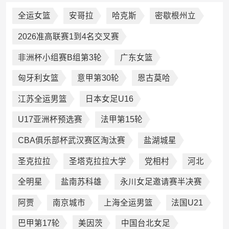
全运女篮
安哥拉
哈克斯
密歇根州立
2026准高联赛1到4名交叉赛
非洲杯小组赛B组第3轮
广东女篮
匈牙利女篮
意甲第30轮
恩古莫哈
江苏全运男篮
日本女足U16
U17亚洲杯预选赛
法甲第15轮
CBA俱乐部杯武汉赛区淘汰赛
盐湖城星
圣克拉拉
圣塔克拉拉大学
党相村
河北
全明星
盐南苏科雄
永川女足邀请赛半决赛
阿贾
南京城市
上海全运男篮
法国U21
巴甲第17轮
美因茨
中国台北女足