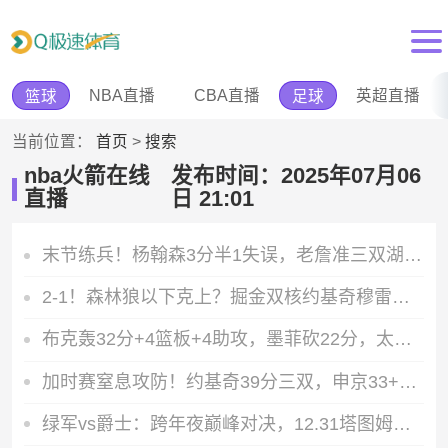
NBA直播
CBA直播
英超直播
篮球
足球
当前位置：
首页
>
搜索
nba火箭在线
发布时间：2025年07月06
直播
日 21:01
末节练兵！杨翰森3分半1失误，老詹准三双湖人仍不敌开拓者
2-1！森林狼以下克上？掘金双核约基奇穆雷手感低迷成主因
布克轰32分+4篮板+4助攻，墨菲砍22分，太阳险胜鹈鹕
加时赛窒息攻防！约基奇39分三双，申京33+10+10难阻火箭落败
绿军vs爵士：跨年夜巅峰对决，12.31塔图姆能否带队横扫