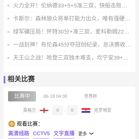
火力全开！伦纳德33+5+5准三双，快船击败国王豪取五连胜
卡斯尔：森林狼众将单打能力出众，唯有强硬方能立足
绿军碾压局！怀特30分+准三双，麦科勒姆22分难阻惨败
一战封神！布伦森45分夺冠创纪录，总决赛收官战得分占比直追乔丹
天王山之战！哈登三双独木难支，坎宁安39+7+9率骑士加时险胜
相关比赛
比赛中
06-18 04:00
世界杯
英格兰
0
:
0
克罗地亚
观看比赛：
高清线路
CCTV5
文字直播
更多