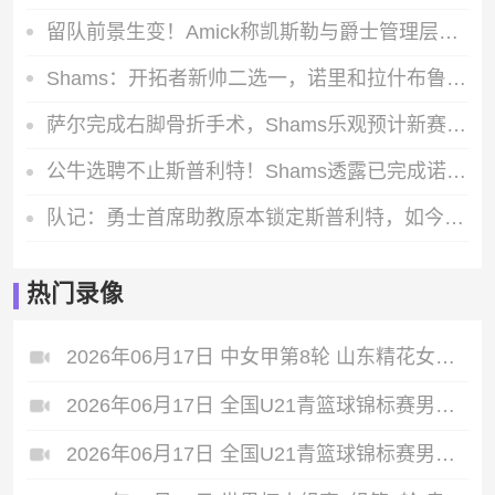
留队前景生变！Amick称凯斯勒与爵士管理层存在核心分歧
Shams：开拓者新帅二选一，诺里和拉什布鲁克成最终候选人
萨尔完成右脚骨折手术，Shams乐观预计新赛季开打前就能完全康复
公牛选聘不止斯普利特！Shams透露已完成诺里等三位森林狼助教面试
队记：勇士首席助教原本锁定斯普利特，如今威利-格林成热门候选人
热门录像
2026年06月17日 中女甲第8轮 山东精花女足 VS 青岛西海岸女足 全场录像
2026年06月17日 全国U21青篮球锦标赛男子组 南京同曦U21 VS 山东山高U21 全场录像
2026年06月17日 全国U21青篮球锦标赛男子组 苏科雄狮U21 VS 北控青年U21 全场录像