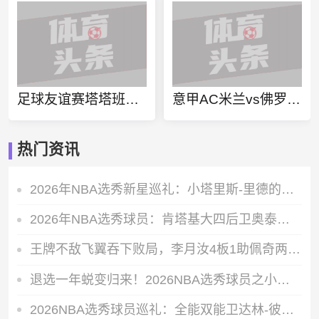
足球友谊赛塔塔班亚vs西奥福克直播
意甲AC米兰vs佛罗伦萨直播
热门资讯
2026年NBA选秀新星巡礼：小塔里斯-里德的赛场成长轨迹全解析
2026年NBA选秀球员：肯塔基大四后卫奥泰加-奥韦的即战力价值解析
王牌不敌飞翼吞下败局，李月汝4板1助佩奇两双数据带队轻松取胜
退选一年蜕变归来！2026NBA选秀球员之小拉巴伦-菲隆实力解析
2026NBA选秀球员巡礼：全能双能卫达林-彼得森能成为下一个科比吗