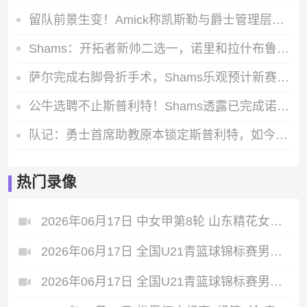
留队前景生变！Amick称凯斯勒与爵士管理层存在核心分歧
Shams：开拓者新帅二选一，诺里和拉什布鲁克成最终候选人
萨尔完成右脚骨折手术，Shams乐观预计新赛季开打前就能完全康复
公牛选聘不止斯普利特！Shams透露已完成诺里等三位森林狼助教面试
队记：勇士首席助教原本锁定斯普利特，如今威利-格林成热门候选人
热门录像
2026年06月17日 中女甲第8轮 山东精花女足 VS 青岛西海岸女足 全场录像
2026年06月17日 全国U21青篮球锦标赛男子组 南京同曦U21 VS 山东山高U21 全场录像
2026年06月17日 全国U21青篮球锦标赛男子组 苏科雄狮U21 VS 北控青年U21 全场录像