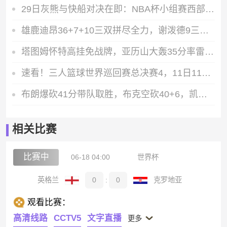
29日灰熊与快船对决在即：NBA杯小组赛西部B组首轮较量
雄鹿迪昂36+7+10三双拼尽全力，谢泼德9三分助火箭险胜
塔图姆怀特高挂免战牌，亚历山大轰35分率雷霆罚球绝杀绿军
速看！三人篮球世界巡回赛总决赛4，11日11点一起嗨翻全场
布朗爆砍41分带队取胜，布克空砍40+6，凯尔特人主场击退太阳
相关比赛
比赛中
06-18 04:00
世界杯
英格兰
0
:
0
克罗地亚
观看比赛：
高清线路
CCTV5
文字直播
更多