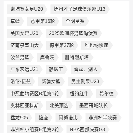
柬埔寨女足U20
抚州才子足球俱乐部U13
草蜢
意甲第16轮
全明星赛
美国女足U20
2025欧洲杯男篮淘汰赛
济南泉盛山大
德甲第27轮
维也纳快速
波兰男篮
库鲁茨
腓特烈斯塔
广东宏远U21
静医工
雷霆、湖人
洛伦·伍兹
新疆女篮
民主刚果U23
中冠曲靖赛区B组第1轮
纽约红牛
希尔德
奥林匹亚科斯
北美预选
墨西哥城队长
猛龙905
雄鹿
阿努诺比
非洲杯半决赛
非洲杯小组赛E组第2轮
NBA西部决赛G3