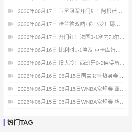
2026年06月17日 卫冕冠军开门红！阿根廷3-0阿尔及利亚 梅西里程碑夜戴帽+世界波
2026年06月17日 哈兰德双响+造乌龙！挪威4-1伊拉克取开门红 亚足联球队本届首败
2026年06月17日 开门红！法国3-1塞内加尔 姆巴佩双响成法国队史射手王奥利塞助攻
2026年06月16日 比利时1-1埃及 卢卡库替补22秒造乌龙，阿舒尔建功德布劳内中柱
2026年06月16日 爆大冷！西班牙0-0佛得角 18岁亚马尔首秀40岁门将沃齐尼亚神表现
2026年06月16日 06月15日国青女篮热身赛富顺站 中国U17女篮 76 - 62 伏伊伏丁那女篮 全场集锦
2026年06月15日 06月15日WNBA常规赛 亚特兰大梦想102-77多伦多节奏 全场集锦
2026年06月15日 06月15日WNBA常规赛 华盛顿神秘人64-86纽约自由人 全场集锦
热门TAG