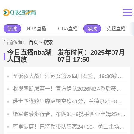
NBA直播
CBA直播
英超直播
篮球
足球
当前位置：
首页
>
搜索
今日直播nba湖
发布时间：2025年07月
人回放
07日 17:50
圣诞夜大战！江苏女篮vs四川女篮，19:30锁定WCBA
收视率断层第一！官方确认2026NBA季后赛是近28年最火一届
爵士四连败！森萨鲍空砍41分，兰德尔21+8携森林狼147分血洗对手
绿军逆转步行者，布朗31+9携手西亚卡姆25+6助队三连胜
库里缺席！巴特勒带队狂轰24+10，勇士主场险胜擒鹈鹕