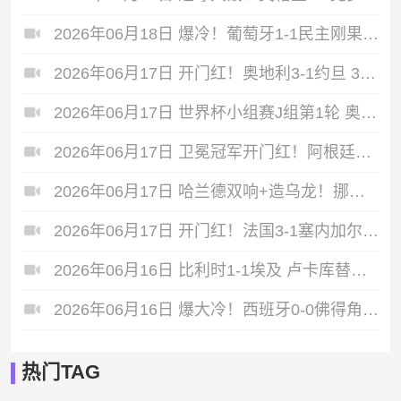
2026年06月18日 爆冷！葡萄牙1-1民主刚果 内维斯破门葡萄牙全场7射1正C罗3射0正
2026年06月17日 开门红！奥地利3-1约旦 37岁阿瑙点射+造乌龙+进球被吹施密德建功
2026年06月17日 世界杯小组赛J组第1轮 奥地利vs约旦 进球
2026年06月17日 卫冕冠军开门红！阿根廷3-0阿尔及利亚 梅西里程碑夜戴帽+世界波
2026年06月17日 哈兰德双响+造乌龙！挪威4-1伊拉克取开门红 亚足联球队本届首败
2026年06月17日 开门红！法国3-1塞内加尔 姆巴佩双响成法国队史射手王奥利塞助攻
2026年06月16日 比利时1-1埃及 卢卡库替补22秒造乌龙，阿舒尔建功德布劳内中柱
2026年06月16日 爆大冷！西班牙0-0佛得角 18岁亚马尔首秀40岁门将沃齐尼亚神表现
热门TAG