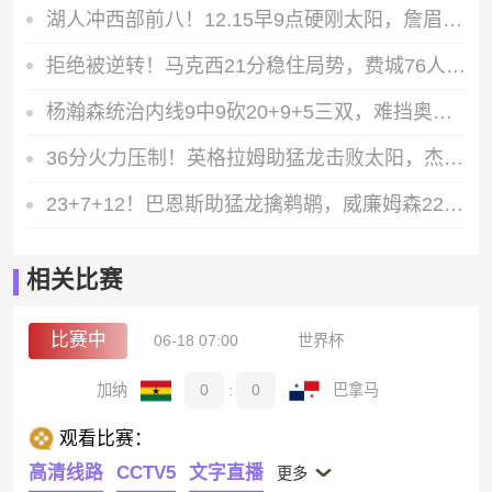
湖人冲西部前八！12.15早9点硬刚太阳，詹眉能扛住吗
拒绝被逆转！马克西21分稳住局势，费城76人主场大胜残阵雄鹿
杨瀚森统治内线9中9砍20+9+5三双，难挡奥斯汀马刺取胜
36分火力压制！英格拉姆助猛龙击败太阳，杰伦-格林34分独木难支
23+7+12！巴恩斯助猛龙擒鹈鹕，威廉姆森22+7难挡球队四连败
相关比赛
比赛中
06-18 07:00
世界杯
加纳
0
:
0
巴拿马
观看比赛：
高清线路
CCTV5
文字直播
更多