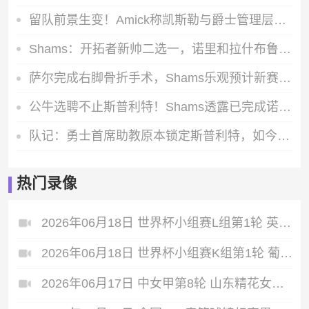
留队前景生变！Amick称凯斯勒与爵士管理层存在核心分歧
Shams：开拓者新帅二选一，诺里和拉什布鲁克成最终候选人
萨尔完成右脚骨折手术，Shams乐观预计新赛季开打前就能完全康复
公牛选聘不止斯普利特！Shams透露已完成诺里等三位森林狼助教面试
队记：勇士首席助教原本锁定斯普利特，如今威利-格林成热门候选人
热门录像
2026年06月18日 世界杯小组赛L组第1轮 英格兰vs克罗地亚 全场录像
2026年06月18日 世界杯小组赛K组第1轮 葡萄牙vs民主刚果 全场录像
2026年06月17日 中女甲第8轮 山东精花女足 VS 青岛西海岸女足 全场录像