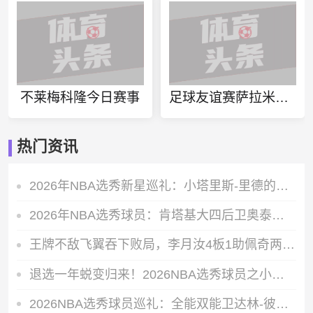
不莱梅科隆今日赛事
足球友谊赛萨拉米斯vs迪格尼斯叶普索纳斯直播
热门资讯
2026年NBA选秀新星巡礼：小塔里斯-里德的赛场成长轨迹全解析
2026年NBA选秀球员：肯塔基大四后卫奥泰加-奥韦的即战力价值解析
王牌不敌飞翼吞下败局，李月汝4板1助佩奇两双数据带队轻松取胜
退选一年蜕变归来！2026NBA选秀球员之小拉巴伦-菲隆实力解析
2026NBA选秀球员巡礼：全能双能卫达林-彼得森能成为下一个科比吗