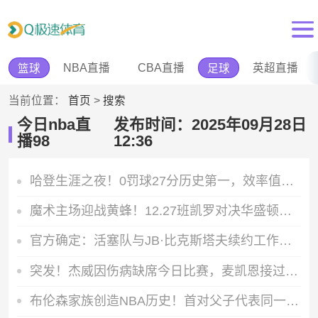
NBA直播
CBA直播
英超直播
篮球
足球
当前位置：
首页
>
搜索
今日nba直
发布时间：2025年09月28日
播98
12:36
哈登生涯之夜！0罚球27分历史第一，效率值直接拉满
魔术主场迎战黄蜂！12.27班凯罗对决华盛顿，谁主沉浮
官方确定：活塞队与JB·比克斯塔夫续约工作圆满完成
突发！杰威因伤病缺席今日比赛，麦凯恩接过首发名额替代华莱士出战
布伦森家族创造NBA历史！首对父子代表同一球队站在总决赛舞台