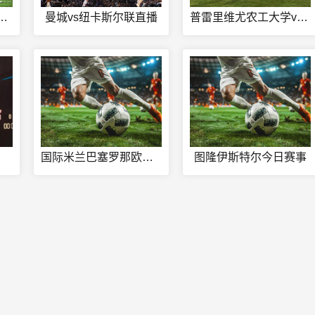
人vs热火G4比赛结果
曼城vs纽卡斯尔联直播
普雷里维尤农工大学vs俄克拉荷马州立大学直播
国际米兰巴塞罗那欧冠直播
图隆伊斯特尔今日赛事