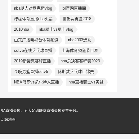
nba湖人对尼克斯vlog
lol官网直播间
柠檬体育直播nba火箭
世锦赛男篮2018
2010nba
nba骑士vs勇士vlog
山东广播电视台体育频道
nba2003选秀
cctv5在线乒乓球直播
上海体育频道节目表
2019斯诺克赛程直播
nba总决赛赛程表2023
今晚男篮直播cctv5
休斯敦乒乓球世锦赛
NBA篮网vs凯尔特人直播
nba直播骑士vs黄蜂
CBA直播录像、五大足球联赛直播录像观赛平台。
6
网站地图