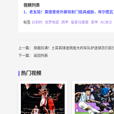
视频列表
1、老友局！莫德里奇外脚背射门极具威胁，库尔图瓦
标签
比利时
克罗地亚
西甲
皇家马德里
意甲
AC米兰
上一篇：
排面拉满！土耳其球迷用庞大的车队护送球员们前
下一篇：
返回列表
热门视频