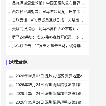
吴艳妮谢震业领衔！中国田径队公布世界田联钻石联赛上海/柯桥站参赛名单【来源腾讯体育】
西超杯经典对决：皇马逆转马竞，巴尔韦德闪耀全场献关键表现
曼联喜讯！新C罗或重返梦剧场，天赋爆表即战力拉满索肖迎救星
曼联高层揭秘：阿莫林离任因心态崩溃，临时主帅争夺战打响
罗马2-0莱切：埃文-弗格森首开纪录，多夫比克锁定胜局
扎心双连击！17岁天才想去皇马，偶像非C罗是梅西
足球录像
2026年06月03日 足球友谊赛 克罗地亚vs比利时 全场录像
2026年05月24日 深圳街超超鹏友第1轮 深圳梅州人东山中学 VS 大湾区湖南人 全场录像
2026年05月24日 深圳街超超鹏友第1轮 深圳广西桂江 VS 深圳密山队 全场录像
2026年05月24日 深圳街超超鹏友第1轮 深圳壆岗队 VS 深圳云南板扎 全场录像