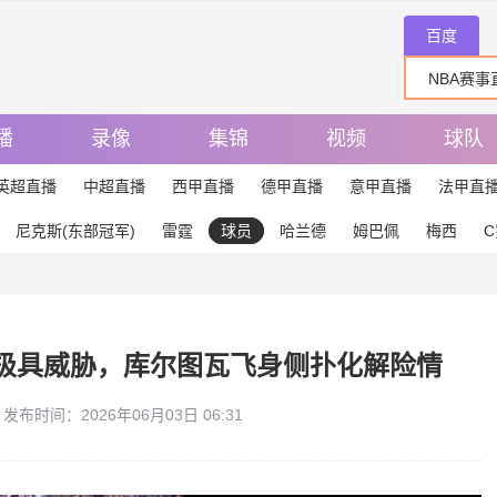
百度
播
录像
集锦
视频
球队
英超直播
中超直播
西甲直播
德甲直播
意甲直播
法甲直
尼克斯(东部冠军)
雷霆
球员
哈兰德
姆巴佩
梅西
C
极具威胁，库尔图瓦飞身侧扑化解险情
发布时间：2026年06月03日 06:31