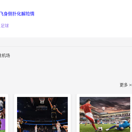
飞身侧扑化解险情
足球
往机场
更多 >