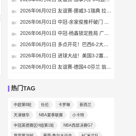
2026年06月02日 友谊赛-挪威3-1瑞典 拉森双响莱尔森两助攻伊萨克替补破门
2026年06月01日 中冠-余家俊推杆破门 赣州红星1-1盐城东台安贝斯
2026年06月01日 中冠-杨鑫锁定胜局 广州黄埔志诚1-3广东晨星创尔特
2026年06月01日 多点开花！巴西6-2大胜巴拿马 维尼修斯卡塞米罗伊戈尔帕奎塔传射
2026年06月01日 进球大战！美国3-2塞内加尔 普利西奇传射马内双响巴洛贡破门
2026年06月01日 友谊赛-德国4-0芬兰 翁达夫2射1传+伤退维尔茨、穆西亚拉破门
热门TAG
中超第8轮
杜伦
卡罗琳
新西兰
天津棣华
NBA夏季联赛
‌小卡特
中冠英德赛区H组第1轮
NBA西部决赛G7
意甲第26轮
莱茵-鲁尔大运会
AC米兰队