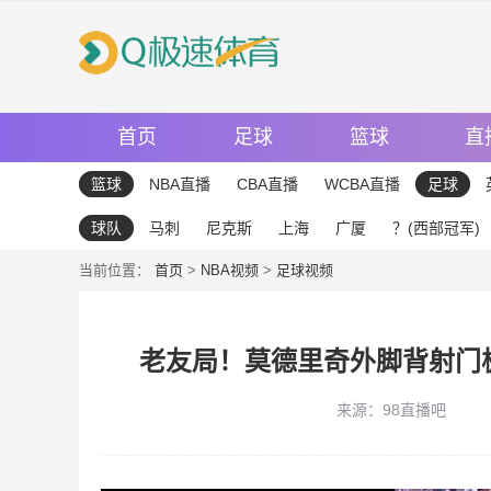
首页
足球
篮球
直
篮球
NBA直播
CBA直播
WCBA直播
足球
球队
马刺
尼克斯
上海
广厦
？(西部冠军)
当前位置：
首页
>
NBA视频
>
足球视频
老友局！莫德里奇外脚背射门
来源：98直播吧