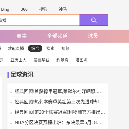
Bing
360
搜狗
神马
赛事
全部频道
球员
播
欧冠直播
综合
搜索
视频
罗
亚历山大
爱德华兹
约基奇
塔图姆
足球资讯
经典回顾!首获德甲冠军,莱默尔社媒晒照,与凯恩、戴尔等队友疯狂庆祝
经典回顾!热刺本赛季英超第三次先进球却半场落后,比其他任何球队都更多
经典回顾!第20个联赛冠军!利物浦官方推出冠军纪念系列商品
NBA分区决赛赛程出炉：东决最早5月18日打响 西决最晚6月2日结束【来源腾讯体育】