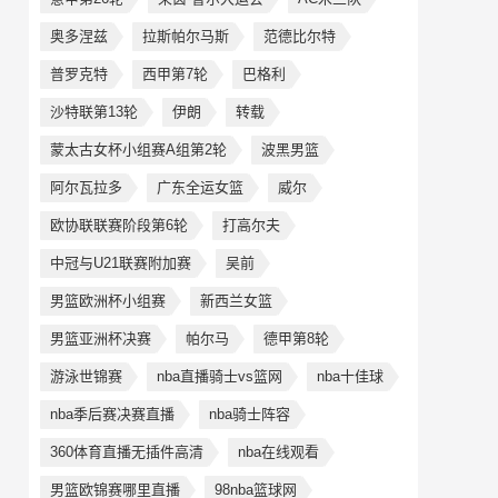
奥多涅兹
拉斯帕尔马斯
范德比尔特
普罗克特
西甲第7轮
巴格利
沙特联第13轮
伊朗
转载
蒙太古女杯小组赛A组第2轮
波黑男篮
阿尔瓦拉多
广东全运女篮
威尔
欧协联联赛阶段第6轮
打高尔夫
中冠与U21联赛附加赛
吴前
男篮欧洲杯小组赛
新西兰女篮
男篮亚洲杯决赛
帕尔马
德甲第8轮
游泳世锦赛
nba直播骑士vs篮网
nba十佳球
nba季后赛决赛直播
nba骑士阵容
360体育直播无插件高清
nba在线观看
男篮欧锦赛哪里直播
98nba篮球网