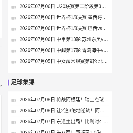
2026年07月06日 U20联赛第二阶段第3轮 温州茵才U20 VS 江西庐山U20 全场录像
2026年07月06日 世界杯1/8决赛 墨西哥vs英格兰 全场录像
2026年07月06日 世界杯1/8决赛 巴西vs挪威 全场录像
2026年07月06日 中甲第13轮 苏州东吴vs广东广州豹 全场录像
2026年07月06日 中超第17轮 青岛海牛vs成都蓉城 全场录像
2026年07月05日 中女超常规赛第9轮 北京城建女足 VS 陕西志丹女足 全场录像
足球集锦
>
2026年07月08日 将战阿根廷！瑞士点球大战4-3淘汰哥伦比亚 D·桑切斯、库乔失点
2026年07月08日 让2追3绝地逆转！阿根廷3-2绝杀埃及进8强 梅西传射+失点恩佐绝杀
2026年07月07日 东道主出局！比利时4-1淘汰美国 CDK2射1传 巴洛贡补时被换下
2026年07月07日 进八强！西班牙1-0淘汰葡萄牙 梅里诺91分钟绝杀41岁C罗最后一舞