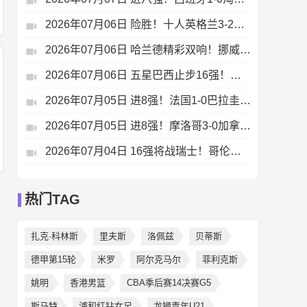
2026年07月06日 险胜！十人英格兰3-2淘汰墨西哥 贝林双响凯恩点射+送点宽萨直红
2026年07月06日 哈兰德精彩双响！挪威2-1淘汰五星巴西 内马尔点射吉马良斯失点
2026年07月06日 五星巴西止步16强！挪威2-1送巴西出局 哈兰德双响内马尔点射
2026年07月05日 进8强！法国1-0巴拉圭将战摩洛哥 姆巴佩点射杜埃造点主裁引争议
2026年07月05日 进8强！摩洛哥3-0加拿大将战法国 乌纳希双响迪亚斯两助
2026年07月04日 16强将战瑞士！哥伦比亚1-0加纳 阿里亚斯制胜迪亚斯失良机
热门TAG
扎克·科林斯
里夫斯
洛佩兹
贝蒂斯
德甲第15轮
米罗
阿尔克马尔
菲利克斯
姚明
香港男篮
CBA季后赛14决赛G5
斯马特
浦和红钻女足
龙狮青年U21