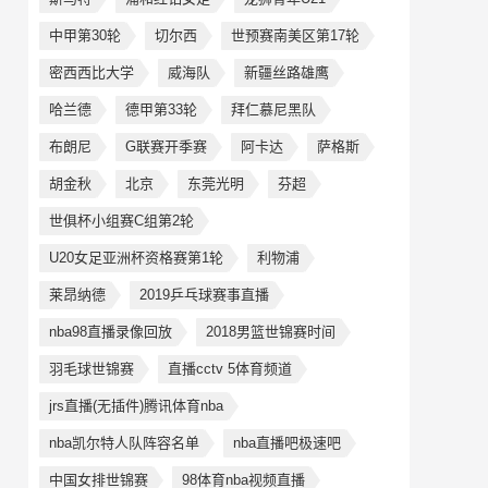
中甲第30轮
切尔西
世预赛南美区第17轮
密西西比大学
威海队
新疆丝路雄鹰
哈兰德
德甲第33轮
拜仁慕尼黑队
布朗尼
G联赛开季赛
阿卡达
萨格斯
胡金秋
北京
东莞光明
芬超
世俱杯小组赛C组第2轮
U20女足亚洲杯资格赛第1轮
利物浦
莱昂纳德
2019乒乓球赛事直播
nba98直播录像回放
2018男篮世锦赛时间
羽毛球世锦赛
直播cctv 5体育频道
jrs直播(无插件)腾讯体育nba
nba凯尔特人队阵容名单
nba直播吧极速吧
中国女排世锦赛
98体育nba视频直播