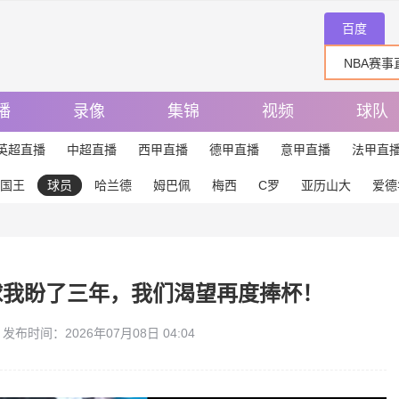
百度
播
录像
集锦
视频
球队
英超直播
中超直播
西甲直播
德甲直播
意甲直播
法甲直
国王
球员
哈兰德
姆巴佩
梅西
C罗
亚历山大
爱德
球我盼了三年，我们渴望再度捧杯！
发布时间：2026年07月08日 04:04