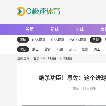
首页
足球
篮球
直
篮球
NBA直播
CBA直播
WCBA直播
足球
球队
爵士
雷霆
老鹰
热火
雄鹿
勇士
当前位置：
首页
>
NBA视频
>
足球视频
绝杀功臣！恩佐：这个进
来源：98直播吧