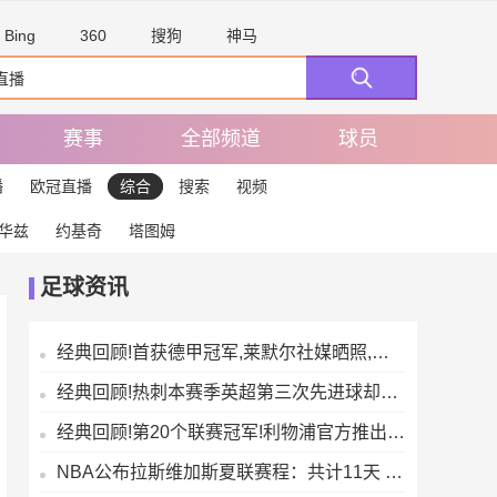
Bing
360
搜狗
神马
赛事
全部频道
球员
播
欧冠直播
综合
搜索
视频
华兹
约基奇
塔图姆
足球资讯
经典回顾!首获德甲冠军,莱默尔社媒晒照,与凯恩、戴尔等队友疯狂庆祝
经典回顾!热刺本赛季英超第三次先进球却半场落后,比其他任何球队都更多
经典回顾!第20个联赛冠军!利物浦官方推出冠军纪念系列商品
NBA公布拉斯维加斯夏联赛程：共计11天 爵士奇才将在首日迎来正面交锋【来源腾讯体育】