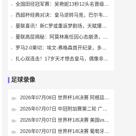
全国田径冠军赛：吴艳妮13秒12头名晋级决赛，力压林雨薇刘景扬【来源腾讯体育】
西超杯经典对决：皇马逆转马竞，巴尔韦德闪耀全场献关键表现
曼联喜讯！新C罗或重返梦剧场，天赋爆表即战力拉满索肖迎救星
曼联高层揭秘：阿莫林离任因心态崩溃，临时主帅争夺战打响
罗马2-0莱切：埃文-弗格森首开纪录，多夫比克锁定胜局
扎心双连击！17岁天才想去皇马，偶像非C罗是梅西
足球录像
2026年07月08日 世界杯1/8决赛 阿根廷vs埃及 全场录像
2026年07月07日 中冠附加赛第二轮 广州海珠醒派 VS 吴川青年 全场录像
2026年07月07日 世界杯1/8决赛 美国vs比利时 全场录像
2026年07月07日 世界杯1/8决赛 葡萄牙vs西班牙 全场录像