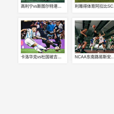
高利宁vs斯图尔特港直播
利雅
卡洛华克vs杜国坡吉直播
NCAA东南路易斯安纳大学vs佐治亚