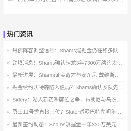
热门资讯
丹佛阵容调整信号：Shams爆掘金仍在和多队推进沃特森先签后换谈判
劲爆消息！Shams确认狄龙3年7300万续约太阳 铁血侧翼长留凤凰城
最新进展：Shams证实奇才与安东尼·戴维斯暂时搁置续约相关沟通
掘金续约沃特森陷入僵局？Shams确认多队先签后换谈判仍在进行
Sidery：湖人新赛季席位之争，布朗尼与马农的最后一个轮换名额对决
勇士11号秀直接上位？Slater透露巴特勒明年2月复出，伦德伯格获重点培养
最新签约动态：Shams曝掘金一年330万美元拿下前马刺后卫朗尼-沃克