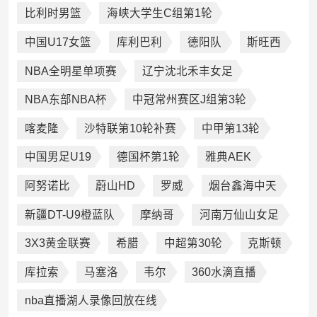
比利时男篮
海峡大学生C组第1轮
中国U17女篮
库利巴利
德阳队
斯旺西
NBA全明星单项赛
辽宁沈北禾丰女足
NBA东部NBA杯
中冠常州赛区J组第3轮
喀麦隆
沙特联第10轮补赛
中甲第13轮
中国男足U19
德国杯第1轮
雅典AEK
阿努诺比
蔚山HD
罗威
烟台鑫海中天
新疆DT-U9橙蓝队
摩纳哥
河南万仙山女足
3X3黄金联赛
希腊
中超第30轮
克斯顿
库拉索
马塞洛
韦尔
360水滴直播
nba直播湖人录像回放在线