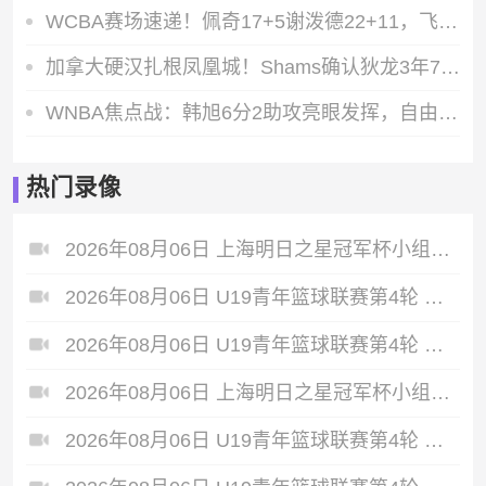
WCBA赛场速递！佩奇17+5谢泼德22+11，飞翼末节发力失误遭神秘人逆转
加拿大硬汉扎根凤凰城！Shams确认狄龙3年7300万提前续约太阳，铁血风格成队标
WNBA焦点战：韩旭6分2助攻亮眼发挥，自由人主场凭借斯图尔特28+8击败风暴
热门录像
2026年08月06日 上海明日之星冠军杯小组赛 托特纳姆热刺U17 VS 葡萄牙体育U17 全场录像
2026年08月06日 U19青年篮球联赛第4轮 深圳新世纪U19 VS 山西汾酒U19 全场录像
2026年08月06日 U19青年篮球联赛第4轮 山东山高U19 VS 福建浔兴U19 全场录像
2026年08月06日 上海明日之星冠军杯小组赛 上海U17 VS 河床U17 全场录像
2026年08月06日 U19青年篮球联赛第4轮 新疆广汇U19 VS 龙狮青年U19 全场录像