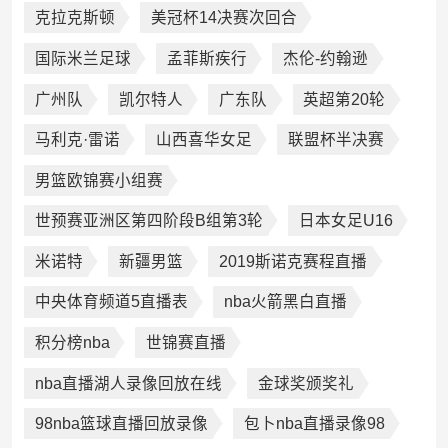
克拉克斯顿
美冠杯14决赛次回合
国际米兰足球
孟菲斯疾行
杰伦-约翰逊
广州队
凯尔特人‌
广东队
英超第20轮
马利克·雷诺
山西喜华女足
联盟杯半决赛
男篮欧锦赛小组赛
世预赛亚洲区第四阶段B组第3轮
日本女足U16
米诺特
新疆男篮
2019斯诺克赛程直播
中央体育频道5直播表
nba火箭黑白直播
积分榜nba
世锦赛直播
nba直播湖人录像回放在线
金球奖颁奖礼
98nba篮球直播回放录像
包卜nba直播录像98