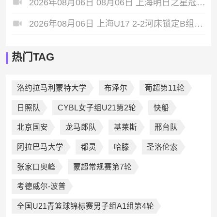
2026年08月06日 08月06日 上海明日之星冠军杯小组赛A组第3轮 中国男足U17vs拜耳04勒沃库森U17 进球
2026年08月06日 上海U17 2-2河床锁定B组第1 吕孟洋点射阿布力米破门 将战A组第2
热门TAG
洛约拉马利蒙特大学
布泽尔
葡超第11轮
日照队
CYBL女子组U21第2轮
快船
北京国安
龙马郎队
基莱斯
邢台队
阿拉巴马大学
都灵
哈滕
圣洛伦索
张家口奥峰
蒙超常规赛第7轮
考德威尔-波普
全国U21青篮球锦标赛男子组A1组第4轮