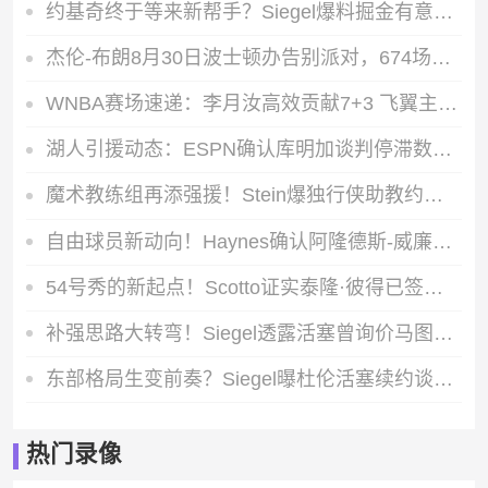
约基奇终于等来新帮手？Siegel爆料掘金有意底薪签下德罗赞
杰伦-布朗8月30日波士顿办告别派对，674场绿军生涯的最后一次回望
WNBA赛场速递：李月汝高效贡献7+3 飞翼主场不敌伯顿领衔的女武神
湖人引援动态：ESPN确认库明加谈判停滞数周 紫金追求仍在继续
魔术教练组再添强援！Stein爆独行侠助教约什-布罗加默正式加盟奥兰多
自由球员新动向！Haynes确认阿隆德斯-威廉姆斯与奇才完成签约
54号秀的新起点！Scotto证实泰隆·彼得已签约马刺 即将投身训练营
补强思路大转弯！Siegel透露活塞曾询价马图林 现阶段已完全不追求
东部格局生变前奏？Siegel曝杜伦活塞续约谈判暂停 预计9月前出结果
热门录像