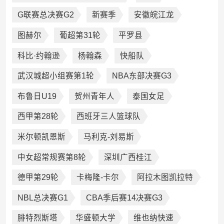
G联赛总决赛G2
新赛季
安徽皖江龙
图赫尔
葡超第31轮
平罗县
科比·约翰逊
杨翰森
快船队
武汉城超小组赛第1轮
NBA东部决赛G3
布鲁日U19
贺州青年人
泰国女足
西甲第28轮
西班牙三人篮球队
米尔顿凯恩斯
马利克-刘易斯
中女超常规赛第8轮
深圳广西桂江
德甲第29轮
卡梅隆-卡尔
阿拉木图凯拉特
NBL总决赛G1
CBA季后赛14决赛G3
腓特烈斯塔
华盛顿大学
维也纳快速