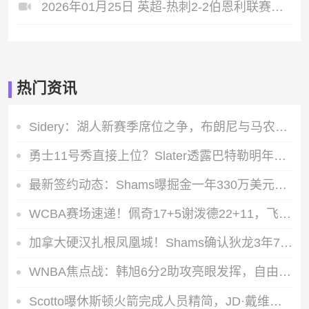
2026年01月25日 英超-热刺2-2伯恩利联赛五轮不胜排第13 罗梅罗绝平范德芬破门
热门资讯
Sidery：湖人新赛季席位之争，布朗尼与马农的最后一个轮换名额对决
勇士11号秀直接上位？Slater透露巴特勒明年2月复出，伦德伯格获重点培养
最新签约动态：Shams曝掘金一年330万美元拿下前马刺后卫朗尼-沃克
WCBA赛场速递！佩奇17+5谢泼德22+11，飞翼末节发力失误遭神秘人逆转
加拿大硬汉扎根凤凰城！Shams确认狄龙3年7300万提前续约太阳，铁血风格成队标
WNBA焦点战：韩旭6分2助攻亮眼发挥，自由人主场凭借斯图尔特28+8击败风暴
Scotto曝休斯顿火箭完成人员精简，JD·戴维森已不在阵中