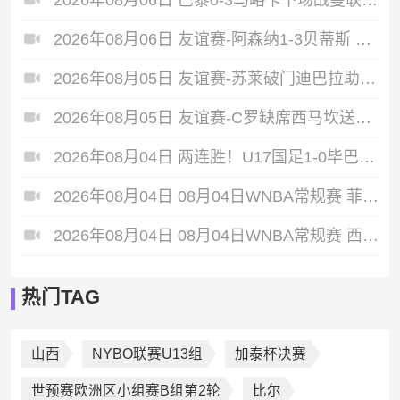
2026年08月06日 友谊赛-阿森纳1-3贝蒂斯 因卡皮耶破门难救主 福纳尔斯1射2传
2026年08月05日 友谊赛-苏莱破门迪巴拉助攻 罗马4-1纽波特郡
2026年08月05日 友谊赛-C罗缺席西马坎送点 胜利0-2不敌阿尔梅里亚
2026年08月04日 两连胜！U17国足1-0毕巴U17 程晟涵连场头球破门制胜赵松源中楣
2026年08月04日 08月04日WNBA常规赛 菲尼克斯水星106-101芝加哥天空 全场集锦
2026年08月04日 08月04日WNBA常规赛 西雅图风暴83-95纽约自由人 全场集锦
热门TAG
山西
NYBO联赛U13组
加泰杯决赛
世预赛欧洲区小组赛B组第2轮
比尔