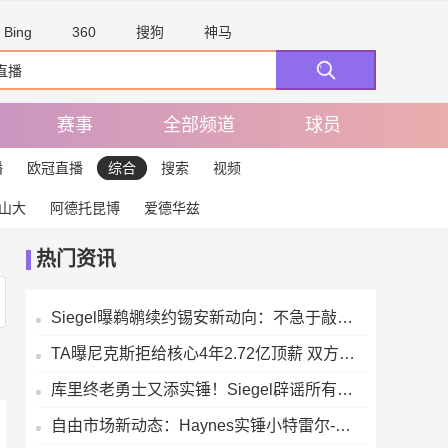
Bing
360
搜狗
神马
赛事
全部频道
球员
播
欧冠直播
综合
搜索
视频
山大
阿德托昆博
爱德华兹
热门资讯
Siegel曝鹈鹕续约锡安新动向：不急于敲定，他需要用健康表现赢得新合同
TA曝尼克斯拒给核心4年2.72亿顶薪 双方续约谈判陷入僵局
库里终老勇士又添实锤！Siegel辟谣所有关于他的交易消息全是虚构
自由市场新动态：Haynes实锤小特雷尔-布朗正式签约爵士