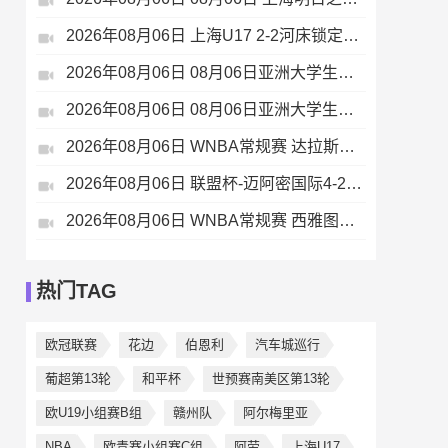
2026年08月06日 上海U17 2-2河床锁定B组第1 吕孟洋点射阿布力米破门 将战A组第2
2026年08月06日 08月06日亚洲大学生篮球联赛8强赛 北京大学 77 - 79 上海交通大学 集锦
2026年08月06日 08月06日亚洲大学生篮球联赛8强赛 延世大学 67 - 72 政治大学 集锦
2026年08月06日 WNBA常规赛 达拉斯飞翼 92 - 96 华盛顿神秘人 全场集锦
2026年08月06日 联盟杯-迈阿密国际4-2圣路易斯 梅西2射1传 阿伦助攻戴帽
2026年08月06日 WNBA常规赛 西雅图风暴 86 - 92 纽约自由人 全场集锦
热门TAG
欧冠联赛
花边
伯恩利
汽车城巡行
葡超第13轮
和平杯
世预赛南美区第13轮
欧U19小组赛B组
赣州队
阿尔梅里亚
NBA
欧青赛小组赛C组
阿劳
上海U17