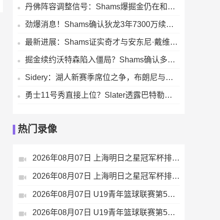
丹佛阵容调整信号：Shams爆掘金仍在和多队推进沃特森先签后换谈判
劲爆消息！Shams确认狄龙3年7300万续约太阳 铁血侧翼长留凤凰城
最新进展：Shams证实奇才与安东尼·戴维斯暂时搁置续约相关沟通
掘金续约沃特森陷入僵局？Shams确认多队先签后换谈判仍在进行
Sidery：湖人新赛季席位之争，布朗尼与马农的最后一个轮换名额对决
勇士11号秀直接上位？Slater透露巴特勒明年2月复出，伦德伯格获重点培养
热门录像
2026年08月07日 上海明日之星冠军杯排位赛 葡萄牙体育U17 VS 拜耳04勒沃库森U17 全场录像
2026年08月07日 上海明日之星冠军杯排位赛 毕尔巴鄂竞技U17 VS 热刺U17 全场录像
2026年08月07日 U19青年篮球联赛第5轮 青岛国信海天U19 VS 天津荣钢U19 全场录像
2026年08月07日 U19青年篮球联赛第5轮 浙江广厦U19 VS 新疆广汇U19 全场录像