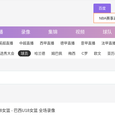
百度
播
录像
集锦
视频
球队
英超直播
中超直播
西甲直播
德甲直播
意甲直播
法甲直
选秀大会
球员
哈兰德
姆巴佩
梅西
C罗
欧文
亚历
8女篮 - 巴西U18女篮 全场录像