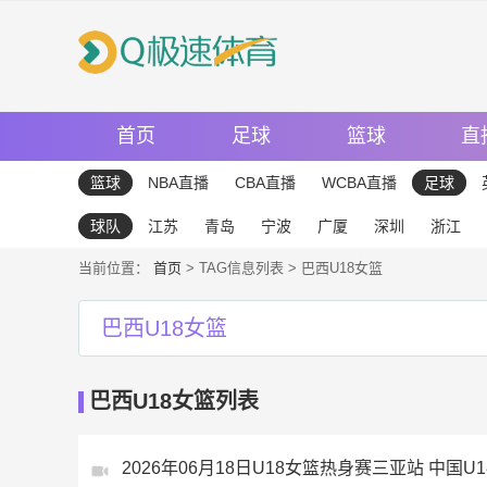
首页
足球
篮球
直
篮球
NBA直播
CBA直播
WCBA直播
足球
球队
江苏
青岛
宁波
广厦
深圳
浙江
当前位置：
首页
> TAG信息列表 > 巴西U18女篮
巴西U18女篮
巴西U18女篮列表
2026年06月18日U18女篮热身赛三亚站 中国U1