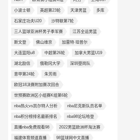
小波士顿
英超第23轮
天津男篮
多库
石家庄功夫U20
沙特联第7轮
三人篮球亚洲杯男子季军赛
江苏全运男篮
斯文登
佛山维京
加雷特·坦普尔
大连篮阳u8
中超第26轮
加拿大男篮U19
湖北励信
俄勒冈大学
深圳壆岗队
意甲第24轮
朱芳雨
欧冠18决赛附加赛次回合
世预赛欧洲区小组赛K组第6轮
nba热火vs凯尔特人分析
nba尼克斯队员名单
nba积分榜排名最新排名
nba98论坛哈登
直播nba免费观看98
2022男篮欧洲杯淘汰赛
福建体育频道直播
98篮球网中文直播