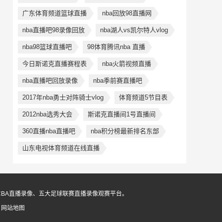
广东体育频道篮球直播
nba回放98直播网
nba直播吧98录像回放
nba湖人vs凯尔特人vlog
nba98篮球直播吧
98体育腾讯nba 直播
今日斯诺克直播赛程表
nba火箭视频直播
nba直播吧回放录像
nba季前赛直播吧
2017年nba勇士对阵骑士vlog
体育频道5节目表
2012nba选秀大会
斯诺克直播间1号直播间
360直播nba直播吧
nba积分榜最新排名东部
山东电视体育频道在线直播
CBA直播录像、五大足球联赛直播录像观赛平台。
6
网站地图