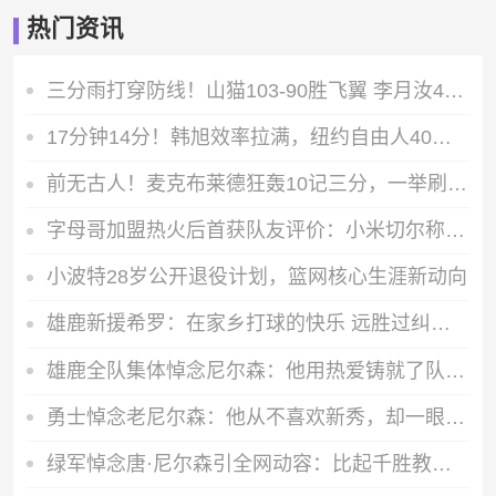
热门资讯
三分雨打穿防线！山猫103-90胜飞翼 李月汝4分6板佩奇空砍23+8
17分钟14分！韩旭效率拉满，纽约自由人40分大胜王牌打出赛季最强一战
前无古人！麦克布莱德狂轰10记三分，一举刷新WNBA历史单场三分纪录
字母哥加盟热火后首获队友评价：小米切尔称他是天生赢家
小波特28岁公开退役计划，篮网核心生涯新动向
雄鹿新援希罗：在家乡打球的快乐 远胜过纠结下一份合同
雄鹿全队集体悼念尼尔森：他用热爱铸就了队史最辉煌的时代
勇士悼念老尼尔森：他从不喜欢新秀，却一眼相中库里改变了勇士队史
绿军悼念唐·尼尔森引全网动容：比起千胜教练，他的绿军球员身份更值得铭记