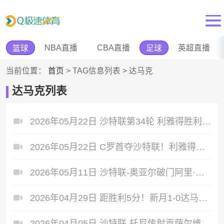
NBA直播
CBA直播
英超直播
篮球
足球
当前位置：
首页
> TAG信息列表 > 达马克
达马克列表
2026年05月22日 沙特联第34轮 利雅得胜利vs达马克 全场录像
2026年05月22日 C罗首夺沙特联！利雅得胜利4-1达马克夺冠 C罗任意球破门+双响
2026年05月11日 沙特联-奥亚尔破门阿里·比希绝杀 吉达联合2-1达马克
2026年04月29日 距胜利5分！新月1-0达马克29轮不败 米林科维奇头球制胜特奥助攻
2026年04月05日 沙特联-托尼传射贡萨尔维斯破门 吉达国民3-0达马克