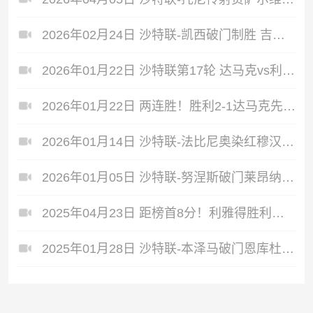
2026年02月24日 沙特联-凯西破门制胜 吉达国民客场1-0达马克升榜首
2026年01月22日 沙特联第17轮 达马克vs利雅得胜利 全场录像
2026年01月22日 两连胜！胜利2-1达马克先赛距榜首4分 C罗破门打进生涯第960球
2026年01月14日 沙特联-法比尼奥染红穆汉纳破门 吉达联合1-1达马克
2026年01月05日 沙特联-努涅斯破门莱昂纳多建功 新月2-0达马克升榜首
2025年04月23日 距榜首8分！利雅得胜利补时绝杀3-2达马克 拉波尔特破门C罗轮休
2025年01月28日 沙特联-本泽马破门恩库杜绝杀 吉达联合1-2达马克