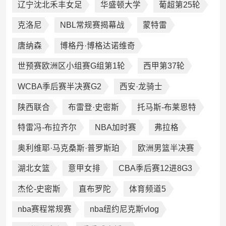
辽宁沈北禾丰女足
华盛顿大学
葡超第25轮
克洛尼
NBL常规赛揭幕战
蒙特雷
唐纳森
博格丹·博格达诺维奇
世预赛欧洲区小组赛G组第1轮
西甲第37轮
WCBA季后赛半决赛G2
西安·龙骑士
陕西联合
布雷登·史密斯
托马斯-布莱恩特
‌特雷冯-布拉齐尔
NBA加时赛
弗拉格
奥利维耶·马克桑斯·普罗斯珀
欧洲男篮半决赛
湖北女篮
意甲女排
CBA季后赛12进8G3
杰伦-史密斯
直布罗陀
体育频道5
nba赛程常规赛
nba纽约尼克斯vlog