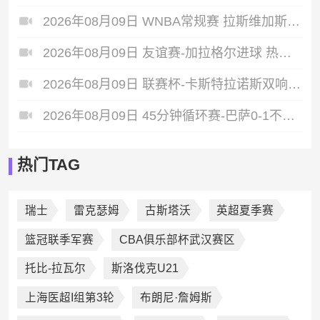
2026年08月09日 WNBA常规赛 拉斯维加斯王牌 87 - 98 明尼苏达山猫 全场集锦
2026年08月09日 友谊赛-加拉格尔进球 热刺1-1赫塔费
2026年08月09日 联赛杯-卡斯特拉诺斯双响 西汉姆联3-1朴茨茅斯
2026年08月09日 45分钟循环赛-巴萨0-1不敌乌迪内斯无缘冠军 巴约挑射绝杀
热门TAG
瑞士
雷克瑟姆
古斯塔沃
英超夏季赛
篮冠联季军赛
CBA俱乐部杯武汉赛区
托比-拉瓦尔
斯洛伐克U21
上海医超I组第3轮
布朗尼·詹姆斯