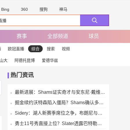
Bing
360
搜狗
神马
赛事
全部频道
球员
播
欧冠直播
综合
搜索
视频
山大
阿德托昆博
爱德华兹
热门资讯
最新进展：Shams证实奇才与安东尼·戴维斯暂时搁置续约相关沟通
掘金续约沃特森陷入僵局？Shams确认多队先签后换谈判仍在进行
Sidery：湖人新赛季席位之争，布朗尼与马农的最后一个轮换名额对决
勇士11号秀直接上位？Slater透露巴特勒明年2月复出，伦德伯格获重点培养