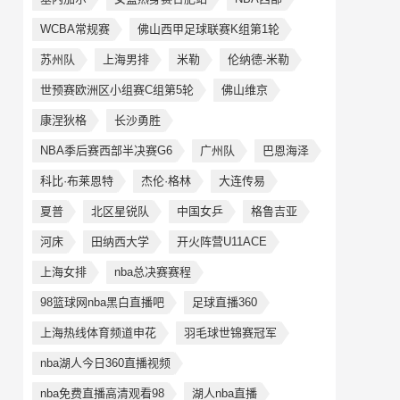
WCBA常规赛
佛山西甲足球联赛K组第1轮
苏州队
上海男排
米勒
伦纳德-米勒
世预赛欧洲区小组赛C组第5轮
佛山维京
康涅狄格
长沙勇胜
NBA季后赛西部半决赛G6
广州队
巴恩海泽
科比·布莱恩特
杰伦·格林
大连传易
夏普
北区星锐队
中国女乒
格鲁吉亚
河床
田纳西大学
开火阵营U11ACE
上海女排
nba总决赛赛程
98篮球网nba黑白直播吧
足球直播360
上海热线体育频道申花
羽毛球世锦赛冠军
nba湖人今日360直播视频
nba免费直播高清观看98
湖人nba直播