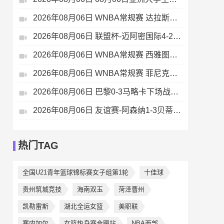
2026年08月06日 WNBA常规赛 达拉斯飞翼 92 - 96 华盛顿神秘人 全场集锦
2026年08月06日 联盟杯-迈阿密国际4-2圣路易斯 梅西2射1传 阿伦助攻戴帽
2026年08月06日 WNBA常规赛 西雅图风暴 86 - 92 纽约自由人 全场集锦
2026年08月06日 WNBA常规赛 菲尼克斯水星 82 - 96 亚特兰大梦想 全场集锦
2026年08月06日 巴黎0-3马略卡下场战曼联 巴黎全场控球近6成+8射3正未果
2026年08月06日 友谊赛-阿森纳1-3贝蒂斯 因卡皮耶破门难救主 福纳尔斯1射2传
热门TAG
全国U21青年篮球锦标赛女子组第1轮
十佳球
贵州筑城竞技
海南双玉
菏泽曹州
凯勒雷斯
湖北全运女篮
美职联
塞内加尔
女篮热身赛合肥站
NBA西部