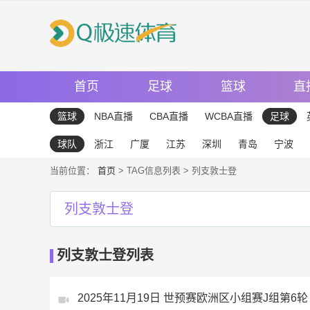
首页
足球
篮球
直
篮球
NBA直播
CBA直播
WCBA直播
足球
球队
浙江
广厦
江苏
深圳
青岛
宁波
当前位置：
首页
> TAG信息列表 > 列支敦士登
列支敦士登
列支敦士登列表
2025年11月19日 世预赛欧洲区小组赛J组第6