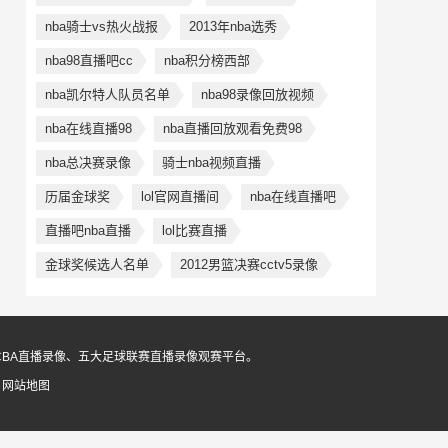
nba骑士vs热火战报
2013年nba选秀
nba98直播吧cc
nba积分榜西部
nba凯尔特人队员名单
nba98录像回放视频
nba在线直播98
nba直播回放观看免费98
nba总决赛录像
骑士nba视频直播
历届金球奖
lol官网直播间
nba在线直播吧
直播吧nba直播
lol比赛直播
金球奖候选人名单
2012男篮决赛cctv5录像
CBA直播录像、五大足球联赛直播录像观赛平台。
6
网站地图