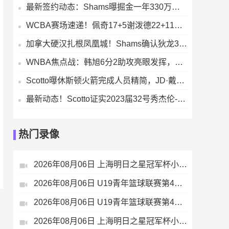
最新签约动态：Shams曝掘金一年330万美元拿下前马刺后卫朗尼-沃克
WCBA赛场速递！佩奇17+5谢泼德22+11，飞翼末节发力失误遭神秘人逆转
加拿大硬汉扎根凤凰城！Shams确认狄龙3年7300万提前续约太阳，铁血风格成队标
WNBA焦点战：韩旭6分2助攻亮眼发挥，自由人主场凭借斯图尔特28+8击败风暴
Scotto曝休斯顿火箭完成人员精简，JD·戴维森已不在阵中
最新动态！Scotto证实2023届32号秀杰伦-皮克特加盟快船，合同类型为双向合同
热门录像
2026年08月06日 上海明日之星冠军杯小组赛 托特纳姆热刺U17 VS 葡萄牙体育U17 全场录像
2026年08月06日 U19青年篮球联赛第4轮 深圳新世纪U19 VS 山西汾酒U19 全场录像
2026年08月06日 U19青年篮球联赛第4轮 山东山高U19 VS 福建浔兴U19 全场录像
2026年08月06日 上海明日之星冠军杯小组赛 上海U17 VS 河床U17 全场录像