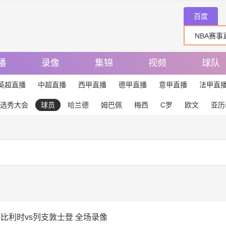
百度
播
录像
集锦
视频
球队
英超直播
中超直播
西甲直播
德甲直播
意甲直播
法甲直
选秀大会
球员
哈兰德
姆巴佩
梅西
C罗
欧文
亚历
轮 比利时vs列支敦士登 全场录像