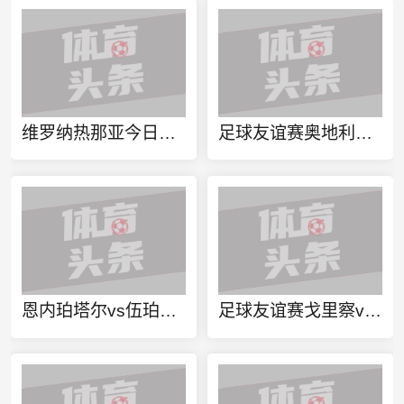
维罗纳热那亚今日赛事
足球友谊赛奥地利萨尔斯堡vsFC 库夫施泰因直播
恩内珀塔尔vs伍珀塔尔直播
足球友谊赛戈里察vs查尔顿直播