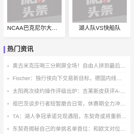
NCAA巴克尼尔大学vs西点军校直播
湖人队VS快船队
热门资讯
奥古米克压哨三分刷屏全场！自由人拼到最后一刻，仍遗憾输给火花
Fischer：独行侠向下交易新目标，德国内线施泰因巴赫携德克旧交情加分
太阳两次续约操作评级出炉：吉莱斯皮获评A- 古德温拿到B+
祖巴茨谈步行者短暂磨合日常，休赛期全力冲刺个人生涯最佳状态
TA：湖人争冠承诺兑现遇阻，东契奇或将重新审视自己的未来发展
东契奇揭秘自己的单挑名单首位：和欧文对位的体验无可替代