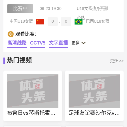
比赛中
06-23 19:30
U18女篮热身赛邢
台站
中国U18女篮
0
:
0
巴西U18女篮
观看比赛：
高清线路
CCTV5
文字直播
更多
热门视频
更多 >>
布鲁日vs琴斯托霍瓦直播
足球友谊赛沙尔克vs塞维利亚直播