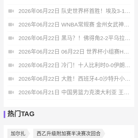
2026年06月22日 队史世界杯首胜！埃及3-1逆转新西兰 萨拉赫传射特雷泽盖建功
2026年06月22日 WNBA常规赛 金州女武神 73 - 92 拉斯维加斯王牌 全场集锦
2026年06月22日 黑马？！佛得角2-2平乌拉圭 皮纳斩佛得角世界杯首球穆斯莱拉送礼
2026年06月22日 06月22日 世界杯小组赛H组第2轮 乌拉圭vs佛得角 进球视频
2026年06月22日 冷门！十人比利时0-0伊朗 贝兰万德神扑塔雷米进球被吹+造直红
2026年06月22日 大胜！西班牙4-0沙特升小组第1 亚马尔首球奥亚萨瓦尔2射1传+中柱
2026年06月21日 中国男篮力克澳大利亚 王俊杰23+6&连拿关键5分 崔永熙12分
热门TAG
加尔扎
西乙升级附加赛半决赛次回合