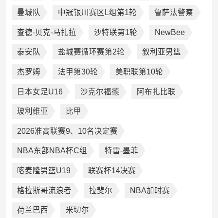
曼城队
中冠银川赛区L组第1轮
鲁萨法警察
查德-贝克-马扎拉
沙特联第1轮
NewBee
泰安队
盐城赛循环赛第2轮
叙利亚男篮
杰罗姆
法甲第30轮
美职联第10轮
日本女足U16
沙克尔福德
阿布扎比联
玻利维亚
比甲
2026准高联赛9、10名决定赛
NBA东部NBA杯C组
特雷-墨菲
喀麦隆男篮U19
联赛杯14决赛
格拉斯哥流浪者
拉斐尔
NBA加时赛
荷兰巴西
米切尔