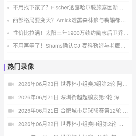
不用找下家了？Fischer透露哈尔滕施泰因新赛季将继续留在雷霆
西部格局要变天？Amick透露森林狼与鹈鹕都在追求灰熊后卫莫兰特
性价比拉满！太阳三年1900万续约励志后卫乔丹·古德温
不用再等了！Shams确认CJ·麦科勒姆与老鹰完成2100万一年续约
热门录像
2026年06月23日 世界杯小组赛J组第2轮 阿根廷vs奥地利 全场录像
2026年06月21日 深圳街超超鹏友第2轮 深圳云南板扎 VS 大湾区湖南人 全场录像
2026年06月21日 合肥城市足球联赛第12轮 高新区 VS 安巢经开区 全场录像
2026年06月22日 世界杯小组赛H组第2轮 乌拉圭vs佛得角 全场录像