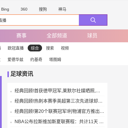
Bing
360
搜狗
神马
赛事
全部频道
球员
播
欧冠直播
综合
搜索
视频
大
爱德华兹
约基奇
塔图姆
足球资讯
经典回顾!首获德甲冠军,莱默尔社媒晒照,与凯恩、戴尔等队友疯狂庆祝
经典回顾!热刺本赛季英超第三次先进球却半场落后,比其他任何球队都更多
经典回顾!第20个联赛冠军!利物浦官方推出冠军纪念系列商品
NBA公布拉斯维加斯夏联赛程：共计11天 爵士奇才将在首日迎来正面交锋【来源腾讯体育】