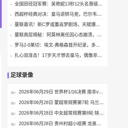
全国田径冠军赛：吴艳妮13秒12头名晋级决赛，力压林雨薇刘景扬【来源腾讯体育】
西超杯经典对决：皇马逆转马竞，巴尔韦德闪耀全场献关键表现
曼联喜讯！新C罗或重返梦剧场，天赋爆表即战力拉满索肖迎救星
曼联高层揭秘：阿莫林离任因心态崩溃，临时主帅争夺战打响
罗马2-0莱切：埃文-弗格森首开纪录，多夫比克锁定胜局
扎心双连击！17岁天才想去皇马，偶像非C罗是梅西
足球录像
2026年06月29日 世界杯1/16决赛 南非vs加拿大 全场录像
2026年06月28日 蒙超常规赛第7轮 乌兰察布队 VS 通辽队 全场录像
2026年06月28日 中女超常规赛第8轮 陕西志丹女足 VS 四川女足 全场录像
2026年06月28日 贵州村超小组赛 龙泉井村 VS 水尾村 全场录像