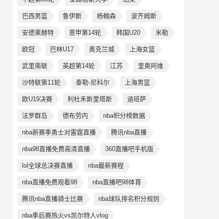
巴西男篮
鲁伊斯
杨翰森
波齐姆斯
安德莱赫特
意甲第14轮
韩国U20
米勒
欧冠
巴林U17
奥克兰城
上海女篮
武里南联
英超第14轮
江苏
里奥阿维
沙特联第11轮
泰勒-尼科尔
上海男篮
欧U19决赛
利杜禾斯里塔斯
迪班萨
法罗群岛
德布劳内
nba积分榜数据
nba新赛季勇士对雷霆直播
腾讯nba直播
nba98直播免费高清直播
360直播吧手机版
lol全球总决赛直播
nba最新赛程
nba直播免费观看98
nba直播吧98体育
腾讯nba直播骑士比赛
nba球队排名积分规则
nba季后赛热火vs凯尔特人vlog