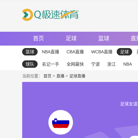
首页
足球
篮球
直
篮球
NBA直播
CBA直播
WCBA直播
足球
球队
名记一手
全网最快
宁波
浙江
NBA
当前位置：
首页
>
直播
>
足球直播
足球友谊赛 2