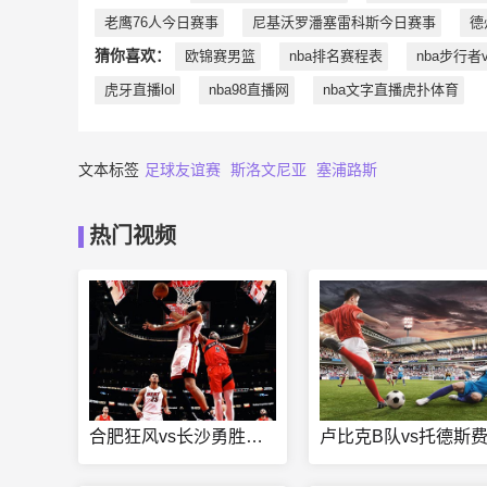
老鹰76人今日赛事
尼基沃罗潘塞雷科斯今日赛事
德
猜你喜欢：
欧锦赛男篮
nba排名赛程表
nba步行者
虎牙直播lol
nba98直播网
nba文字直播虎扑体育
文本标签
足球友谊赛
斯洛文尼亚
塞浦路斯
热门视频
合肥狂风vs长沙勇胜直播