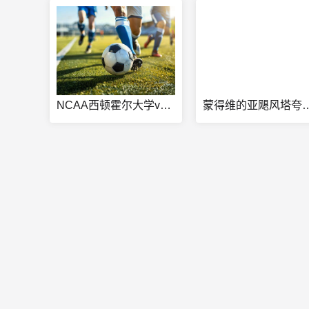
NCAA西顿霍尔大学vs南加州大学直播
蒙得维的亚飓风塔夸