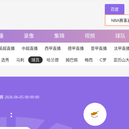
百度
播
录像
集锦
视频
球队
英超直播
中超直播
西甲直播
德甲直播
意甲直播
法甲直
选秀
马刺
球员
哈兰德
姆巴佩
梅西
C罗
亚历山
026-06-05 00:00:00
: