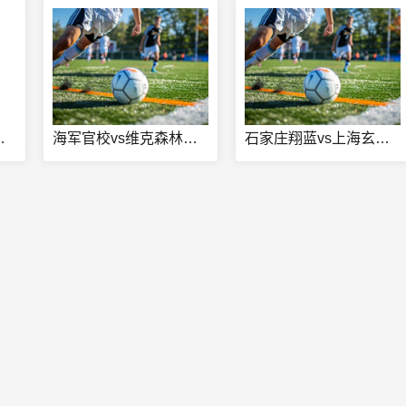
伦博今日赛事
海军官校vs维克森林直播
石家庄翔蓝vs上海玄鸟直播