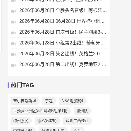
2026年06月28日 全胜头名晋级！阿根廷3-1约旦 梅西任意球破门打进世界杯第19球
2026年06月28日 06月28日 世界杯小组赛J组第3轮 约旦vs阿根廷 进球
2026年06月28日 首次晋级！民主刚果3-1逆转乌兹别克斯坦淘汰赛对英格兰 维萨双响
2026年06月28日 小组第2出线！葡萄牙0-0哥伦比亚战克罗地亚 哥伦比亚头名战加纳
2026年06月28日 头名出线！英格兰2-0巴拿马 贝林厄姆传射凯恩破门创纪录宽萨伤退
2026年06月28日 第二出线！克罗地亚2-1加纳 苏契奇弗拉希奇破门 加纳第三出线
热门TAG
吉尔吉斯斯坦
宁超
NBA附加赛4
世预赛亚洲区第四阶段B组第1轮
赣州队
梅州强民
德乙第32轮
深圳广西桂江
中超第30轮
圣路易斯大学
绍莱