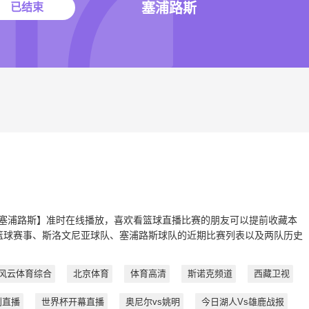
塞浦路斯
已结束
洛文尼亚vs塞浦路斯】准时在线播放，喜欢看篮球直播比赛的朋友可以提前收藏本
篮球赛事、斯洛文尼亚球队、塞浦路斯球队的近期比赛列表以及两队历史
风云体育综合
北京体育
体育高清
斯诺克频道
西藏卫视
利直播
世界杯开幕直播
奥尼尔vs姚明
今日湖人Vs雄鹿战报