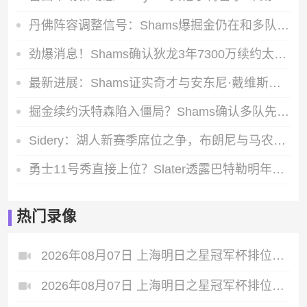
丹佛阵容调整信号：Shams爆掘金仍在和多队推进沃特森先签后换谈判
劲爆消息！Shams确认狄龙3年7300万续约太阳 铁血侧翼长留凤凰城
最新进展：Shams证实奇才与安东尼·戴维斯暂时搁置续约相关沟通
掘金续约沃特森陷入僵局？Shams确认多队先签后换谈判仍在进行
Sidery：湖人新赛季席位之争，布朗尼与马农的最后一个轮换名额对决
勇士11号秀直接上位？Slater透露巴特勒明年2月复出，伦德伯格获重点培养
热门录像
2026年08月07日 上海明日之星冠军杯排位赛 葡萄牙体育U17 VS 拜耳04勒沃库森U17 全场录像
2026年08月07日 上海明日之星冠军杯排位赛 毕尔巴鄂竞技U17 VS 热刺U17 全场录像