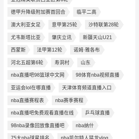
德甲升降级附加赛首回合
临平二高
澳大利亚女足
意甲第25轮
沙特联第28轮
尤韦斯塔比亚
肇庆立讯
新疆天山U21
西蒙斯
法甲第12轮
诺姆·雅各布
河北五超第6轮
寿洞村
山东
nba直播吧98篮球中文网
98体育nba视频直播
亚运会lol在哪直播
天津体育频道直播入口
nba直播赛程表
nba赛季赛程
nba直播吧免费观看直播在线
乒乓球直播
98nba录像回放像直播吧
nba纳什
75大nba球星排名
nba凯尔特人猛龙vlog