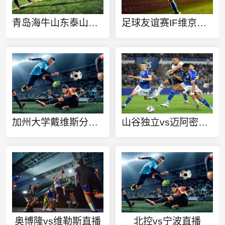
青岛海牛山东泰山今日赛事
足球友谊赛IF维京古B68女足vsHB拖锡云女足直播
加州大学戴维斯分校vs加州州立富勒顿分校直播
山谷独立vs迈阿密国际直播
奥博隆vs维勒斯直播
北控vs宁波直播