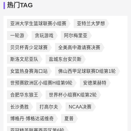
热门TAG
亚洲大学生篮球联赛小组赛
亚特兰大梦想
一轮游
贪玩游戏
阿尔梅里亚
贝贝杯青少足球赛
全美高中邀请赛决赛
斯洛文尼亚队
盐城东台安贝斯
女篮热身赛海口站
佛山西甲足球联赛D组第1轮
世预赛欧洲区小组赛H组第9轮
安德莱赫特
合肥华东狼王
世界杯小组赛K组第2轮
长沙勇胜
打高尔夫
NCAA决赛
博格丹·博格达诺维奇
夏普
亚冠精英联赛西亚区第6轮