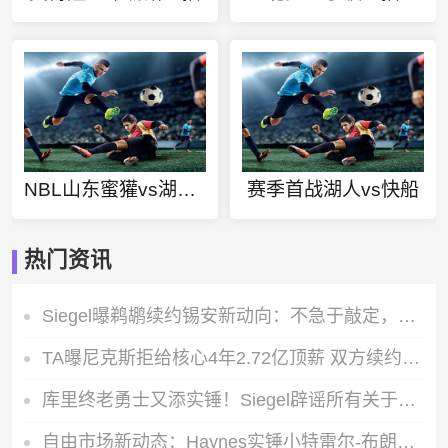
NBL山东蜜獾vs湖北文旅直播
赛季首战湖人vs快船
热门资讯
Siegel曝鹈鹕续约锡安新动向：不急于敲定，他需要用健康表现赢得新合同
TA曝尼克斯拒给核心4年2.72亿顶薪 双方续约谈判陷入僵局
库里终老勇士又添实锤！Siegel辟谣所有关于他的交易消息全是虚构
自由市场新动态：Haynes实锤小特雷尔-布朗正式签约爵士