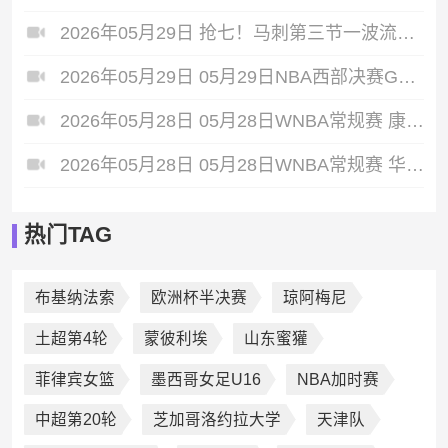
2026年05月29日 抢七！马刺第三节一波流大胜雷霆扳成3-3 文班28+10 SGA18中6
2026年05月29日 05月29日NBA西部决赛G6 雷霆 - 马刺 全场集锦
2026年05月28日 05月28日WNBA常规赛 康涅狄格太阳61-71波特兰火焰 全场集锦
2026年05月28日 05月28日WNBA常规赛 华盛顿神秘人78-64西雅图风暴 全场集锦
热门TAG
布基纳法索
欧洲杯半决赛
琼阿梅尼
土超第4轮
蒙彼利埃
山东蜜獾
菲律宾女篮
墨西哥女足U16
NBA加时赛
中超第20轮
芝加哥洛约拉大学
天津队