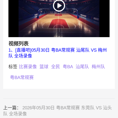
视频列表
1、[直播吧]05月30日 粤BA常规赛 汕尾队 VS 梅州
队 全场录像
标签
比赛录像
篮球
全民
粤BA
汕尾队
梅州队
粤BA常规赛
上一篇：
2026年05月30日 粤BA常规赛 东莞队 VS 汕头
队 全场录像