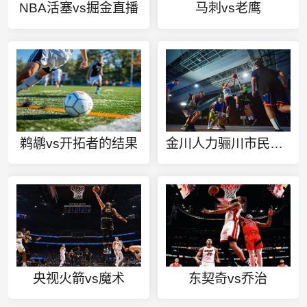
NBA活塞vs掘金直播
马刺vs老鹰
鹈鹕vs开拓者的结果
金川人力骊川市民今日赛事
央视火箭vs魔术
东契奇vs乔治