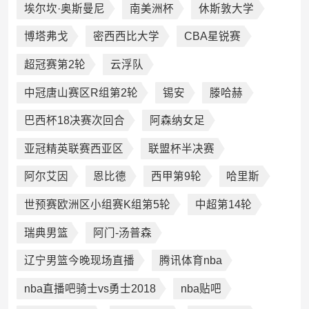
埃尔坎·奥斯曼尼
南美洲杯
休斯敦大学
博塔弗戈
密西西比大学
CBA星锐赛
超冠赛第2轮
云浮队
中冠唐山赛区R组第2轮
锡安
滕哈赫
巴西杯18决赛次回合
阿森纳女足
亚冠精英联赛西亚区
联盟杯半决赛
阿尔艾因
恩比德
西甲第9轮
哈里斯
世预赛欧洲区小组赛K组第5轮
中超第14轮
瑞典男篮
阿门-汤普森
辽宁男篮今晚现场直播
腾讯体育nba
nba直播吧骑士vs勇士2018
nba贴吧