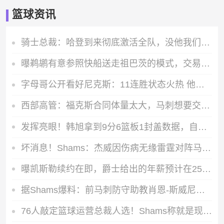
篮球资讯
骑士总裁：哈登到来彻底激活全队，没他我们根本走不到分区决赛
曝鹈鹕有意参照快船送走祖巴茨的模式，交易墨菲换球员加多个首轮签
字母哥公开看好尼克斯：11连胜状态火热 他们配得上最终总冠军
西部高管：福克斯合同体量太大，马刺想要交易他最少还要再等一年
发挥亮眼！韩旭拿到9分6篮板1封盖数据，自由人主场力压水星获胜
坏消息！Shams：杰威因伤病无缘雷霆对阵马刺西部决赛抢七大战
曝凯斯勒续约在即，爵士给出的年薪预计在2500万到3000万之间
据Shams爆料：前马刺防守助教肖恩-斯威尼将出任魔术主教练
76人敲定篮球运营总裁人选！Shams称就是现任骑士总经理迈克-甘西