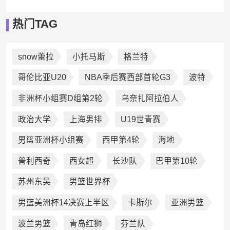
热门TAG
snow蕾拉
小托马斯
格兰特
哥伦比亚U20
NBA季后赛西部首轮G3
波特
非洲杯小组赛D组第2轮
乌奈扎阿拉伯人
政治大学
上海男排
U19世青赛
男篮亚洲杯小组赛
西甲第4轮
海地
普利西奇
西女超
长沙队
巴甲第10轮
苏州东吴
男篮世界杯
男篮美洲杯14决赛上半区
卡斯尔
亚洲男篮
波兰‌男篮
青岛红狮
芬兰队