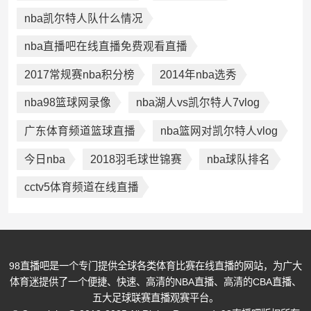
nba凯尔特人队什么情况
nba直播吧在线直播免费观看直播
2017常规赛nba积分榜
2014年nba选秀
nba98篮球网录像
nba湖人vs凯尔特人7vlog
广东体育频道篮球直播
nba篮网对凯尔特人vlog
今日nba
2018羽毛球世锦赛
nba球队排名
cctv5体育频道在线直播
98直播吧是一个专门提供全球各类体育比赛在线直播的网站，为广大
体育迷提供了一个便捷、快速、高清的NBA直播、高清的CBA直播、
五大足球联赛直播观赛平台。