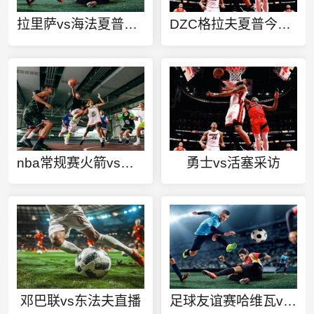
拉里萨vs海法夏普尔直播
DZC格拉夫夏普今日赛事
nba常规赛火箭vs公牛比赛录像
勇士vs活塞采访
邓巴联vs东法夫直播
足球友谊赛哈维瓦vs弗里德克直播