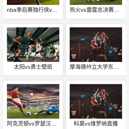
nba季后赛独行侠vs勇士全场回放
热火vs雷霆总决赛第七场
太阳vs勇士壁纸
摩海德州立大学东田纳西州立大学今日赛事
阿克灵顿vs罗瑟汉姆直播
科莫vs维罗纳直播