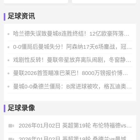
足球资讯
哈兰德失误致曼城8连胜终结！12亿欧豪阵落后4分，瓜帅狂批球员
0-0僵局后曼城失分！阿森纳17天6场鏖战，冠军悬念再起
戏剧性反转！曼联帝星放弃离队闹剧，冬窗静观其变与主帅矛盾依旧
曼联2026首签瞄准巴莱巴！8000万镑报价博弈，阿莫林革新中场
曼城0-0桑德兰僵局：B席进球被吹，格瓦迪奥尔中柱失良机
足球录像
2026年01月02日 英超第19轮 布伦特福德vs热刺 全场录像
2026年01月02日 英超第19轮 桑德兰vs曼城 全场录像