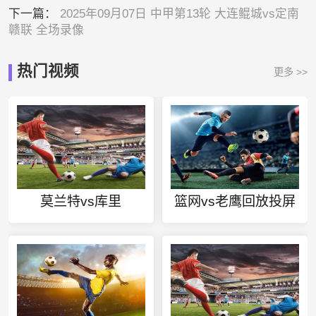
下一篇：
2025年09月07日 中甲第13轮 大连鲲城vs定南
赣联 全场录像
热门视频
更多 >>
莫兰特vs库里
篮网vs老鹰回放投屏