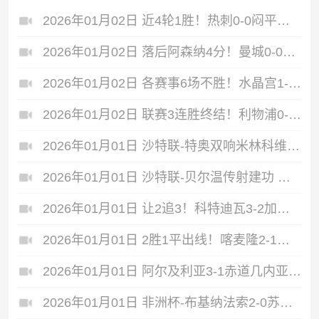
2026年01月02日 近4轮1胜！热刺0-0闷平布伦特福德 维卡里奥神扑罗梅罗造争议判罚
2026年01月02日 落后阿森纳4分！曼城0-0客平桑德兰 B席进球被吹萨维尼奥两失良机
2026年01月02日 各赛事6场不胜！水晶宫1-1富勒姆 马特塔头槌破门 亨德森神扑救主
2026年01月02日 联赛3连胜终结！利物浦0-0利兹联 埃基蒂克失空门维尔茨屡失良机
2026年01月01日 沙特联-特奥双响米林科维奇传射 新月3-1十人拉斯永恒
2026年01月01日 沙特联-贝尔温传射建功 吉达联合客场3-1新未来城体育
2026年01月01日 让2追3！科特迪瓦3-2加蓬小组第一将战布基纳法索 B·图雷绝杀
2026年01月01日 2胜1平出线！喀麦隆2-1逆转莫桑比克 科法内远射制胜内内乌龙
2026年01月01日 阿尔及利亚3-1赤道几内亚3连胜头名出线 淘汰赛将战民主刚果
2026年01月01日 非洲杯-布基纳法索2-0苏丹小组第二出线 特劳雷&夸西破门努奥失点