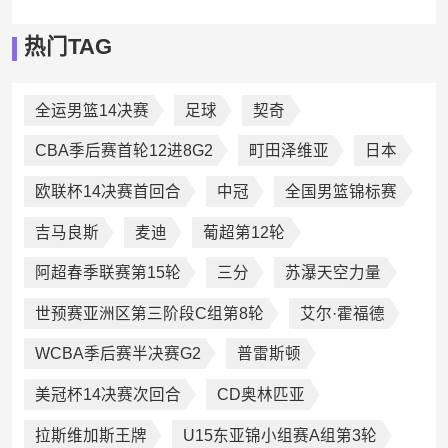
热门TAG
全运男篮14决赛
足球
契奇
CBA季后赛首轮12进8G2
町田泽维亚
日本
欧联杯14决赛首回合
中冠
全国男篮锦标赛
吉马良斯
麦迪
葡超第12轮
阿超春季联赛第15轮
三分
苏瀑天空力量
世预赛亚洲区第三阶段C组第8轮
艾尔·霍福德
WCBA季后赛半决赛G2
普雷斯顿
美冠杯14决赛次回合
CD奥林匹亚
拉斯维加斯王牌
U15东亚锦小组赛A组第3轮