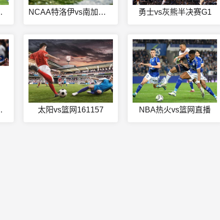
联今日赛事
NCAA特洛伊vs南加州大学直播
勇士vs灰熊半决赛G1
s拜斯迪卡直播
太阳vs篮网161157
NBA热火vs篮网直播