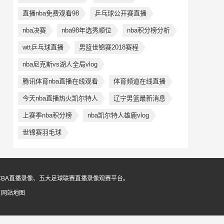
直播nba免费观看98
乒乓球公开赛直播
nba决赛
nba98年选秀顺位
nba积分榜分析
wtt乒乓球直播
男篮世锦赛2018赛程
nba尼克斯vs湖人全局vlog
腾讯体育nba直播在线观看
体育频道在线直播
今天nba直播热火凯尔特人
辽宁男篮最新消息
上赛季nba积分榜
nba凯尔特人雄鹿vlog
世锦赛羽毛球
CBA直播录像、五大足球联赛直播录像观赛平台。
6
网站地图