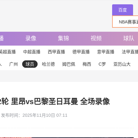
百度
播
录像
集锦
视频
球队
英超直播
中超直播
西甲直播
德甲直播
意甲直播
法甲直
人
广州
球员
哈兰德
姆巴佩
梅西
C罗
亚历山大
第12轮 里昂vs巴黎圣日耳曼 全场录像
发布时间：2025年11月10日 07:11