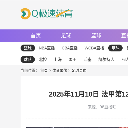
首页
足球
篮球
直
篮球
NBA直播
CBA直播
WCBA直播
足球
球队
北控
上海
国王
活塞
凯尔特人
76
当前位置：
首页
>
体育录像
>
足球录像
2025年11月10日 法甲
来源：98直播吧