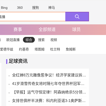
Bing
360
搜狗
神马
赛事
全部频道
球员
播
欧冠直播
综合
搜索
视频
爱德华兹
约基奇
塔图姆
杜兰特
詹姆斯
足球资讯
全红婵8万元雕像惹争议！经济学家建议拆除，陈芋汐的话终于有人信了 【来源搜狐体育】
41岁滑雪传奇女将时隔七年夺世界杯冠军破纪录 曾和老虎伍兹公开交往两年【来源新浪体育】
【早报】运气守恒定律！阿森纳绝杀5分领跑！【来源网易体育】
女排世俱杯半决赛：科内利亚诺3-1奥萨斯科 朱婷13分助队进决赛【来源腾讯体育】