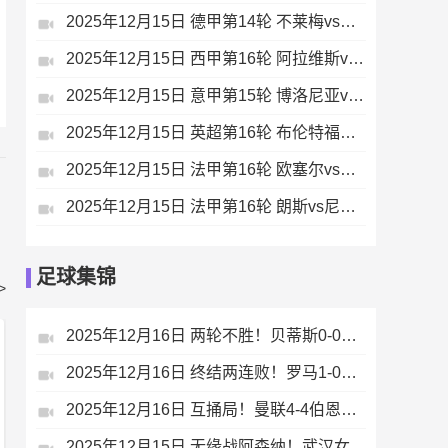
2025年12月15日 德甲第14轮 不莱梅vs斯图加特 全场录像
2025年12月15日 西甲第16轮 阿拉维斯vs皇家马德里 全场录像
2025年12月15日 意甲第15轮 博洛尼亚vs尤文图斯 全场录像
2025年12月15日 英超第16轮 布伦特福德vs利兹联 全场录像
2025年12月15日 法甲第16轮 欧塞尔vs里尔 全场录像
2025年12月15日 法甲第16轮 朗斯vs尼斯 全场录像
足球集锦
>
2025年12月16日 两轮不胜！贝蒂斯0-0巴列卡诺 迭戈略伦特伤退帕拉松远射中柱
2025年12月16日 终结两连败！罗马1-0科莫仍居第四 韦斯利贴地斩苏莱助攻
2025年12月16日 互捅局！曼联4-4伯恩茅斯 B费任意球+传射樱桃多次疑似手球未判
2025年12月15日 无缘战阿森纳！武汉女足加时1-2拉巴特皇家 王霜世界波+失单刀