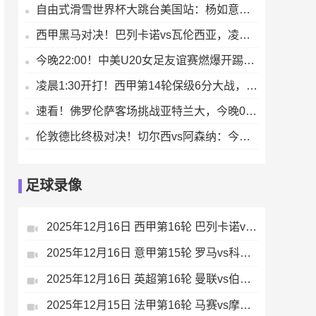
自由式滑雪世界杯大跳台美国站：杨如意摘铜 韩林杉名列第五【来源腾讯体育】
西甲黑马对决！巴列卡诺vs瓦伦西亚，凌晨4点激情与荣耀之战
今晚22:00！中美U20女足友谊赛燃爆开踢，青春对决谁主沉浮
凌晨1:30开打！西甲第14轮保级6分大战，西班牙人能否逆袭
速看！佛罗伦萨客场挑战亚特兰大，今晚01:00意甲赛场的必看之战
伦敦德比终极对决！切尔西vs阿森纳：今晚00:30激情与荣耀之战
足球录像
2025年12月16日 西甲第16轮 巴列卡诺vs皇家贝蒂斯 全场录像
2025年12月16日 意甲第15轮 罗马vs科莫 全场录像
2025年12月16日 英超第16轮 曼联vs伯恩茅斯 全场录像
2025年12月15日 法甲第16轮 马赛vs摩纳哥 全场录像