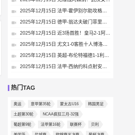
2025年12月15日 法甲-霍伊别尔助攻格林伍德破门 马赛1-0摩纳哥
2025年12月15日 德甲-翁达夫破门菲里希建功 斯图加特客场4-0胜十人不莱梅
2025年12月15日 近3场首胜！皇马2-1阿拉维斯距榜首4分 姆巴佩破门罗德里戈建功
2025年12月15日 尤文1-0客胜十人博洛尼亚暂升第五 卡巴尔替补制胜赫格姆直红
2025年12月15日 英超-布伦特福德1-1利兹联3轮不胜 亨德森破门勒温头球救主
2025年12月15日 法甲-西纳约科点射安德烈绝杀 九人欧塞尔3-4九人里尔
热门TAG
奥运
意甲第35轮
蒙太古U16
韩国男足
土超第30轮
NCAA疯狂三月-32强
葡超第9轮
法甲第16轮
联赛杯
贝利
美因茨
盐城赛
欧锦赛半决赛
葡杯决赛