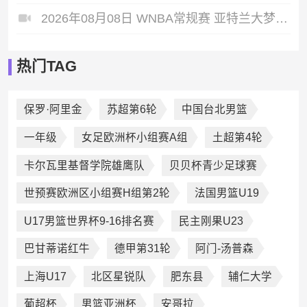
2026年08月08日 WNBA常规赛 亚特兰大梦想 74 - 79 华盛顿神秘人 全场集锦
热门TAG
‌保罗·阿里金
苏超第6轮
中国台北男篮
一年级
女足欧洲杯小组赛A组
土超第4轮
卡尔瓦里基督学院雄鹰队
贝贝杯青少足球赛
世预赛欧洲区小组赛H组第2轮
法国男篮U19
U17男篮世界杯9-16排名赛
民主刚果U23
巴甘蒂诺红牛
德甲第31轮
阿门-汤普森
上海U17
北区星锐队
肥东县
辅仁大学
葡超杯
男篮亚洲杯
安哥拉