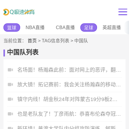
NBA直播
CBA直播
英超直播
篮球
足球
当前位置：
首页
> TAG信息列表 > 中国队
中国队列表
名场面！杨瀚森此前：面对网上的恶评，翻译让我凌晨一点去训练！
放大镜！拓记赛前：我会关注杨瀚森的移动和防守站位是否进步！
镇守内线！胡金秋24年对阵蒙古19分9板2助1帽！
也是老队友了！丁彦雨航：恭喜布伦森夺冠，英语只会这么多了！
新环境！普渡大学队内分组攻防演练，郇斯楠积极掩护！