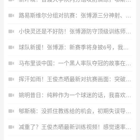
路易斯维尔分组对抗赛：张博源三分神射、防守端送出大帽火锅！
小快灵还是不好防！张博源防守顶级训练师片段！
球队新援！张博源：新赛季将身披6号，我们能夺冠！
马布里谈中国：一个黑人率队夺冠的故事在那流传了下去！
挥汗如雨！王俊杰晒最新对抗赛画面：突破暴扣+干拔三分！
姚明昔日：纯粹作为一个球迷的话，我喜欢看科比打球！
郇斯楠：没抓住教练给的机会，初期失误导致被DNP！
减重了？王俊杰晒最新训练视频！感觉速率变快了！