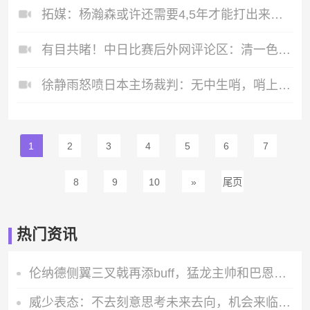
拓媒：杨瀚森或许还需要4,5年才能打出来，能否打出来也存疑！
有目共睹！中日比赛后外网评论区：清一色吐槽裁判！
徐静雨怒喷日本主场裁判：无中生哨，哨上加哨，心比哨子更黑！
1
2
3
4
5
6
7
8
9
10
»
尾页
热门资讯
伦纳德侧翼三叉戟再添buff，猛龙主帅和巴恩斯都把防守放在第一位
威少表态：不去刻意思考未来去向，机会来临时一切顺其自然