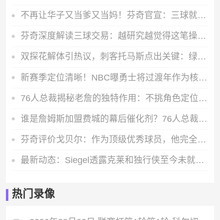
不再让华子又当爹又当妈！芬奇官宣：三球就是我们要的天才控卫
芬奇深度解读三球交易：越研究越觉得这笔操作完全合情合理
双探花解体引热议，刺客托马斯点出关键：绿军原本能把布朗离队处理得更妥当
新赛季定位清晰！NBC曝勇士将过渡年作为核心方向，阵容稳定优先于补强
76人总裁揭秘老詹的独特作用：不挑角色定位，全方位提升全队实力
谁是詹姆斯加盟费城的幕后催化剂？76人总裁点名杰伦·布朗
芬奇评价戈贝尔：作为顶级优秀球员，他完全有资格首轮入选名人堂
最新动态：Siegel透露克莱和独行侠至今未就买断事宜展开对话
热门录像