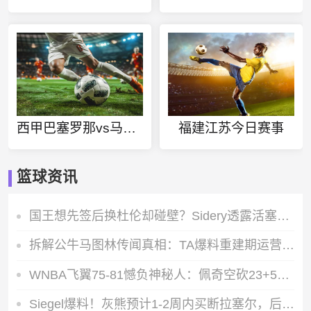
西甲巴塞罗那vs马德里竞技直播
福建江苏今日赛事
篮球资讯
国王想先签后换杜伦却碰壁？Sidery透露活塞对小萨根本没兴趣
拆解公牛马图林传闻真相：TA爆料重建期运营逻辑根本不支持全力追求
WNBA飞翼75-81憾负神秘人：佩奇空砍23+5+7 李月汝3篮板2助攻1封盖
Siegel爆料！灰熊预计1-2周内买断拉塞尔，后者即将成为完全自由球员