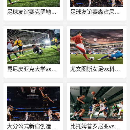
足球友谊赛克罗地亚柏林vsBFC普鲁士直播
足球友谊赛森宾尼迪特斯vs卡萨拉诺直播
昆尼皮亚克大学vs海夫斯特直播
尤文图斯女足vs科莫女足直播
大分公式新宿创造今日赛事
比托姆普罗尼亚vs别尔斯科直播