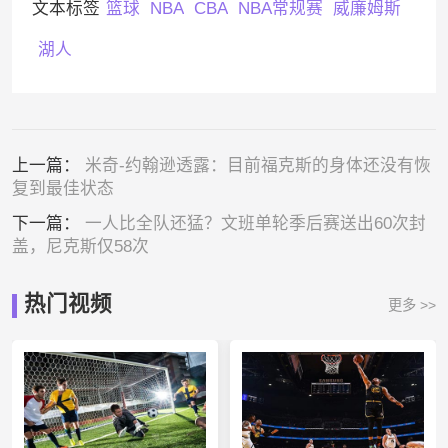
文本标签
篮球
NBA
CBA
NBA常规赛
威廉姆斯
湖人
上一篇：
米奇-约翰逊透露：目前福克斯的身体还没有恢
复到最佳状态
下一篇：
一人比全队还猛？文班单轮季后赛送出60次封
盖，尼克斯仅58次
热门视频
更多 >>