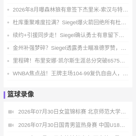
2026年8月曝森林狼有意签下杰里米‌-‌索汉与特伦登‌-‌沃特福德 补强26‌-‌27赛季阵容
杜库重聚难度拉满？Siegel爆火箭回绝所有杜兰特交易询价，勇士筹码成最大难题
续约+引援同步走！Siegel确认勇士有意留下小佩顿，同时盯上奥利尼克等多将
金州补强梦碎？Siegel透露勇士瞄准德罗赞，后者直接拒绝底薪邀约
里程碑！布里安娜·凯尔斯生涯总分突破6575分，跻身WNBA历史得分榜第十位
WNBA焦点战！王牌主场104-99复仇自由人，威尔逊狂轰33+10下半场独揽23分
篮球录像
2026年07月30日女篮锦标赛 北京师范大学女篮 - 陕西女篮 全场录像
2026年07月30日国青男篮热身赛 中国U18男篮 - 大卫·安篮球学院 全场录像