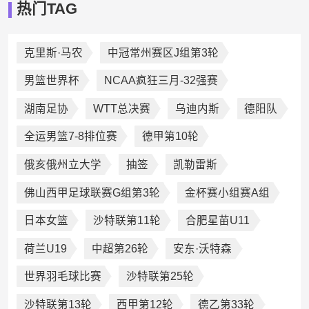
热门TAG
克里斯·马农
中冠常州赛区J组第3轮
男篮世界杯
NCAA疯狂三月-32强赛
湖南足协
WTT总决赛
乌迪内斯
德阳队
全运男篮7-8排位赛
德甲第10轮
俄亥俄州立大学
抽签
凯勒雷斯
佛山西甲足球联赛G组第3轮
金杯赛小组赛A组
日本女篮
沙特联第11轮
合肥星苗U11
荷兰U19
中超第26轮
安东·沃特森
世界羽毛球比赛
沙特联第25轮
沙特联第13轮
西甲第12轮
德乙第33轮