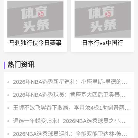
马刺独行侠今日赛事
日本行vs中国行
热门资讯
2026年NBA选秀新星巡礼：小塔里斯-里德的赛场成长轨迹全解析
2026年NBA选秀球员：肯塔基大四后卫奥泰加-奥韦的即战力价值解析
王牌不敌飞翼吞下败局，李月汝4板1助佩奇两双数据带队轻松取胜
退选一年蜕变归来！2026NBA选秀球员之小拉巴伦-菲隆实力解析
2026NBA选秀球员巡礼：全能双能卫达林-彼得森能成为下一个科比吗