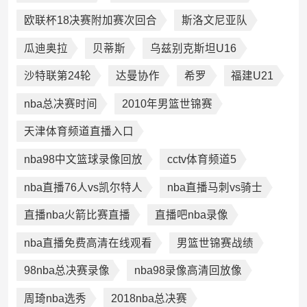
欧联杯18决赛附加赛次回合
斯洛文尼亚队
瓜迪奥拉
贝蒂斯
乌兹别克斯坦U16
沙特联第24轮
达曼协作
希罗
福建U21
nba总决赛时间
2010年男篮世锦赛
天津体育频道直播入口
nba98中文篮球录像回放
cctv体育频道5
nba直播76人vs凯尔特人
nba直播马刺vs骑士
直播nba火箭比赛直播
直播吧nba录像
nba直播免费高清在线观看
男篮世锦赛战绩
98nba总决赛录像
nba98录像高清回放像
周琦nba选秀
2018nba总决赛