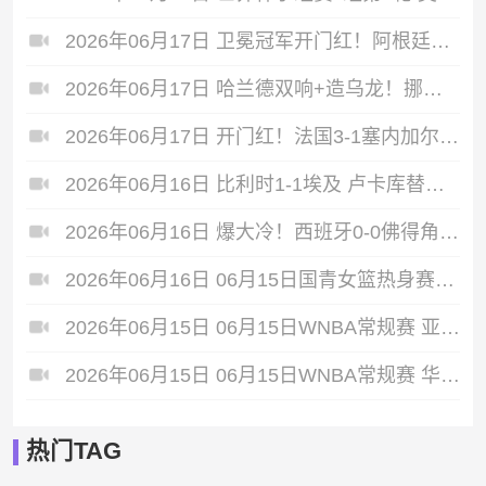
2026年06月17日 卫冕冠军开门红！阿根廷3-0阿尔及利亚 梅西里程碑夜戴帽+世界波
2026年06月17日 哈兰德双响+造乌龙！挪威4-1伊拉克取开门红 亚足联球队本届首败
2026年06月17日 开门红！法国3-1塞内加尔 姆巴佩双响成法国队史射手王奥利塞助攻
2026年06月16日 比利时1-1埃及 卢卡库替补22秒造乌龙，阿舒尔建功德布劳内中柱
2026年06月16日 爆大冷！西班牙0-0佛得角 18岁亚马尔首秀40岁门将沃齐尼亚神表现
2026年06月16日 06月15日国青女篮热身赛富顺站 中国U17女篮 76 - 62 伏伊伏丁那女篮 全场集锦
2026年06月15日 06月15日WNBA常规赛 亚特兰大梦想102-77多伦多节奏 全场集锦
2026年06月15日 06月15日WNBA常规赛 华盛顿神秘人64-86纽约自由人 全场集锦
热门TAG