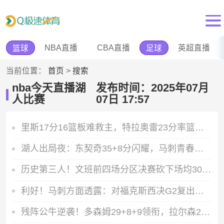
NBA直播
CBA直播
英超直播
篮球
足球
当前位置：
首页
>
搜索
nba今天直播湖
发布时间：2025年07月
人比赛
07日 17:57
里斯17分16篮板难救主，特拉奥雷23分率篮网送奇才六连败
湖人出局夜：东契奇35+8分闪耀，马刺青春风暴席卷晋级半决赛
历史第三人！文班前四场分区决赛砍下场均30+13，数据比肩天勾大梦
利好！马刺方面透露：对福克斯西决G2复出保持乐观
残阵公牛逆袭！多森姆29+8+9领衔，拉尔森22分助复仇热火