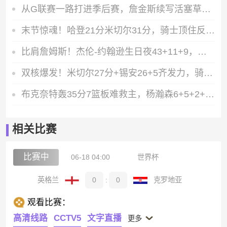
从G联赛一路打进季后赛，詹金斯续写活塞草根逆袭神话
末节惊魂！哈登21分米切尔31分，骑士顶住反扑4连胜擒老鹰
比肩詹姆斯！杰伦-约翰逊生日夜43+11+9，数据炸裂难救主
双核爆发！米切尔27分+锡安26+5齐发力，骑士主场力擒鹈鹕
布克奈特轰35分7篮板难救主，杨瀚森6+5+2+2三双助混音淘汰船长
相关比赛
比赛中
06-18 04:00
世界杯
英格兰
0
:
0
克罗地亚
观看比赛：
高清线路
CCTV5
文字直播
更多