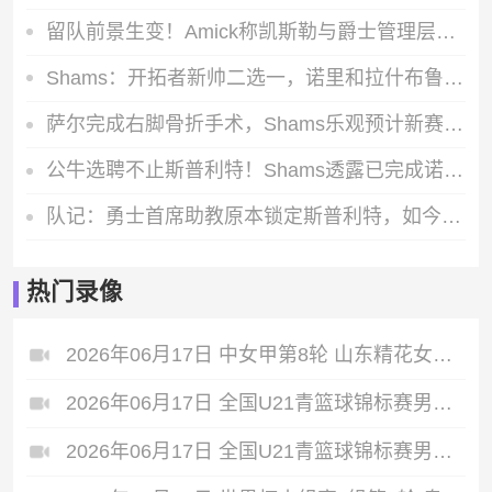
留队前景生变！Amick称凯斯勒与爵士管理层存在核心分歧
Shams：开拓者新帅二选一，诺里和拉什布鲁克成最终候选人
萨尔完成右脚骨折手术，Shams乐观预计新赛季开打前就能完全康复
公牛选聘不止斯普利特！Shams透露已完成诺里等三位森林狼助教面试
队记：勇士首席助教原本锁定斯普利特，如今威利-格林成热门候选人
热门录像
2026年06月17日 中女甲第8轮 山东精花女足 VS 青岛西海岸女足 全场录像
2026年06月17日 全国U21青篮球锦标赛男子组 南京同曦U21 VS 山东山高U21 全场录像
2026年06月17日 全国U21青篮球锦标赛男子组 苏科雄狮U21 VS 北控青年U21 全场录像