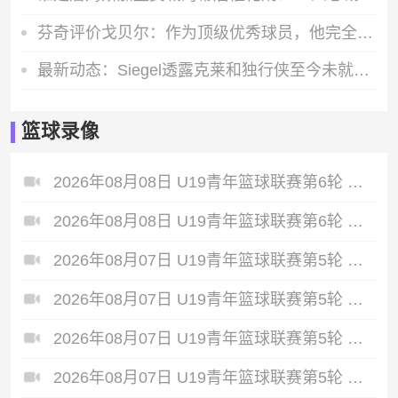
芬奇评价戈贝尔：作为顶级优秀球员，他完全有资格首轮入选名人堂
最新动态：Siegel透露克莱和独行侠至今未就买断事宜展开对话
篮球录像
2026年08月08日 U19青年篮球联赛第6轮 龙狮青年U19 VS 浙江广厦U19 全场录像
2026年08月08日 U19青年篮球联赛第6轮 北京首钢U19 VS 青岛国信海天U19 全场录像
2026年08月07日 U19青年篮球联赛第5轮 青岛国信海天U19 VS 天津荣钢U19 全场录像
2026年08月07日 U19青年篮球联赛第5轮 浙江广厦U19 VS 新疆广汇U19 全场录像
2026年08月07日 U19青年篮球联赛第5轮 山东山高U19 VS 辽宁沈阳三生U19 全场录像
2026年08月07日 U19青年篮球联赛第5轮 深圳新世纪U19 VS 四川锦城U19 全场录像