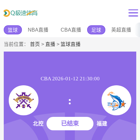
NBA直播
CBA直播
英超直播
篮球
足球
当前位置：
首页
>
直播
>
篮球直播
CBA 2026-01-12 21:30:00
:
已结束
北控
福建