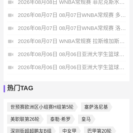
2026年08月08日 WNBA常规赛 菲尼克斯水星 72 - 75 康涅狄格太阳 全场集锦
2026年08月07日 08月07日WNBA常规赛 多伦多节奏 83 - 97 波特兰火焰 集锦
2026年08月07日 08月07日WNBA常规赛 洛杉矶火花 89 - 82 明尼苏达山猫 全场集锦
2026年08月07日 WNBA常规赛 拉斯维加斯王牌 86 - 84 印第安纳狂热 全场集锦
2026年08月06日 08月06日亚洲大学生篮球联赛8强赛 北京大学 77 - 79 上海交通大学 集锦
2026年08月06日 08月06日亚洲大学生篮球联赛8强赛 延世大学 67 - 72 政治大学 集锦
热门TAG
世预赛欧洲区小组赛H组第5轮
塞萨洛尼基
美职联第26轮
泰勒·希罗
皇马
深圳街超超鹏友B组
中女甲
巴甲第20轮