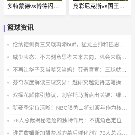
多特蒙德vs博德闪耀直播
竞彩尼克斯vs国王大小分
篮球资讯
伦纳德侧翼三叉戟再添buff，猛龙主帅和巴恩斯都把防守放在第一位
威少表态：不去刻意思考未来去向，机会来临时一切顺其自然
不再让华子又当爹又当妈！芬奇官宣：三球就是我们要的天才控卫
芬奇深度解读三球交易：越研究越觉得这笔操作完全合情合理
双探花解体引热议，刺客托马斯点出关键：绿军原本能把布朗离队处理得更妥当
新赛季定位清晰！NBC曝勇士将过渡年作为核心方向，阵容稳定优先于补强
76人总裁揭秘老詹的独特作用：不挑角色定位，全方位提升全队实力
谁是詹姆斯加盟费城的幕后催化剂？76人总裁点名杰伦·布朗