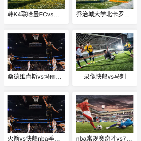
韩K4联哈曼FCvs平泽市民直播
乔治城大学北卡罗来纳大学今日赛事
桑德维肯斯vs玛丽港直播
录像快船vs马刺
火箭vs快船nba季后赛录像
nba常规赛奇才vs76人