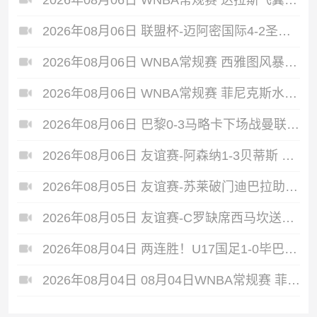
2026年08月06日 联盟杯-迈阿密国际4-2圣路易斯 梅西2射1传 阿伦助攻戴帽
2026年08月06日 WNBA常规赛 西雅图风暴 86 - 92 纽约自由人 全场集锦
2026年08月06日 WNBA常规赛 菲尼克斯水星 82 - 96 亚特兰大梦想 全场集锦
2026年08月06日 巴黎0-3马略卡下场战曼联 巴黎全场控球近6成+8射3正未果
2026年08月06日 友谊赛-阿森纳1-3贝蒂斯 因卡皮耶破门难救主 福纳尔斯1射2传
2026年08月05日 友谊赛-苏莱破门迪巴拉助攻 罗马4-1纽波特郡
2026年08月05日 友谊赛-C罗缺席西马坎送点 胜利0-2不敌阿尔梅里亚
2026年08月04日 两连胜！U17国足1-0毕巴U17 程晟涵连场头球破门制胜赵松源中楣
2026年08月04日 08月04日WNBA常规赛 菲尼克斯水星106-101芝加哥天空 全场集锦