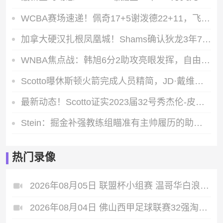
WCBA赛场速递！佩奇17+5谢泼德22+11，飞翼末节发力失误遭神秘人逆转
加拿大硬汉扎根凤凰城！Shams确认狄龙3年7300万提前续约太阳，铁血风格成队标
WNBA焦点战：韩旭6分2助攻亮眼发挥，自由人主场凭借斯图尔特28+8击败风暴
Scotto曝休斯顿火箭完成人员精简，JD·戴维森已不在阵中
最新动态！Scotto证实2023届32号秀杰伦-皮克特加盟快船，合同类型为双向合同
Stein：掘金补强教练组瞄准有主帅履历的助教，乔尔格成最终人选
热门录像
2026年08月05日 联盟杯小组赛 温哥华白浪 VS 亚特兰特 全场录像
2026年08月04日 佛山西甲足球联赛32强淘汰赛 肇庆恒骏成 VS 三七互娱 全场录像