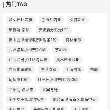
热门TAG
欧女杯14决赛
赤道几内亚
柔佛新山
布鲁斯·索顿
宁波满分追光U11
佛山西甲足球联赛K组第1轮
特林布尔
武汉城超小组赛第1轮
拿加沙
江西联男子U13淘汰赛
奥林匹亚科斯
血液化职联队
东莞女篮
上海男篮
布耶
葡超第10轮
非洲杯小组赛D组第3轮
弗莱彻-洛耶尔
来宾育德
全国女子篮球锦标赛
烟台黄渤海新区鑫海中天
小瓦格纳
曼联阿贾克斯录像
印度男篮