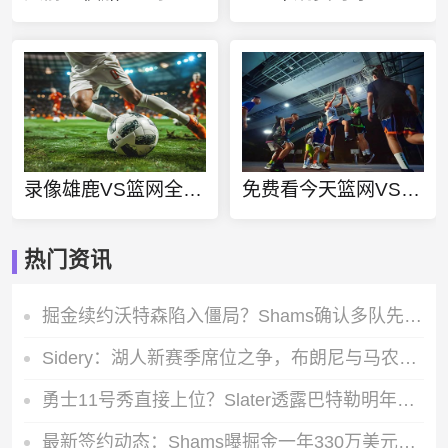
录像雄鹿VS篮网全场录像
免费看今天篮网VS独行侠
热门资讯
掘金续约沃特森陷入僵局？Shams确认多队先签后换谈判仍在进行
Sidery：湖人新赛季席位之争，布朗尼与马农的最后一个轮换名额对决
勇士11号秀直接上位？Slater透露巴特勒明年2月复出，伦德伯格获重点培养
最新签约动态：Shams曝掘金一年330万美元拿下前马刺后卫朗尼-沃克