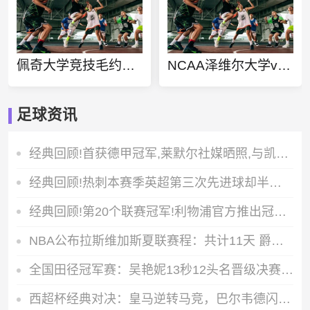
佩奇大学竞技毛约希今日赛事
NCAA泽维尔大学vs克瑞顿大学直播
足球资讯
经典回顾!首获德甲冠军,莱默尔社媒晒照,与凯恩、戴尔等队友疯狂庆祝
经典回顾!热刺本赛季英超第三次先进球却半场落后,比其他任何球队都更多
经典回顾!第20个联赛冠军!利物浦官方推出冠军纪念系列商品
NBA公布拉斯维加斯夏联赛程：共计11天 爵士奇才将在首日迎来正面交锋【来源腾讯体育】
全国田径冠军赛：吴艳妮13秒12头名晋级决赛，力压林雨薇刘景扬【来源腾讯体育】
西超杯经典对决：皇马逆转马竞，巴尔韦德闪耀全场献关键表现